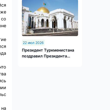
йся
кже
 со
оне
тие
22 июл 2026
лся
Президент Туркменистана
ода
поздравил Президента
Грузии
что
тва
ясь
нии
льс
 на