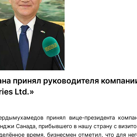
на принял руководителя компани
ies Ltd.»
ердымухамедов принял вице-президента компа
Кенджи Санада, прибывшего в нашу страну с визито
делённое время, бизнесмен отметил, что для нег