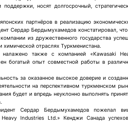
 поддержки, носят долгосрочный, стратегичес
японских партнёров в реализацию экономическ
дент Сердар Бердымухамедов констатировал, что
компании из дружественного государства успе
 и химической отраслях Туркменистана.
о налажено также с компанией «Kawasaki He
оплен богатый опыт совместной работы в различ
ьность за оказанное высокое доверие и создан
ятельности на перспективном туркменском рын
ания будет и впредь неуклонно выполнять приня
.
зидент Сердар Бердымухамедов пожелал ви
Heavy Industries Ltd.» Кенджи Санада успехо