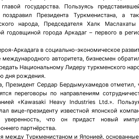
главой государства. Пользуясь представивше
 поздравил Президента Туркменистана, а та
ского народа, Председателя Халк Маслахаты
ой годовщиной города Аркадаг – первого в реги
роя-­Аркадага в социально-экономическое разви
 международного авторитета, бизнесмен обрати
передать Национальному Лидеру туркменского нар
ю дня рождения.
а, Президент Сердар Бердымухамедов отметил, 
ятся переговоры по направлениям сотрудничес
ей «Kawasaki Heavy Industries Ltd.». Пользу
елал вице-президенту известной японской компа
в уверенность, что он придаст новый импу
оннего партнёрства.
ия между Туркменистаном и Японией, основанные