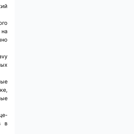
кий
ого
 на
шно
avy
ных
ные
ке,
тые
це-
в в