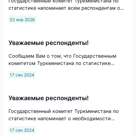
Государственный комитет Туркменистана по
статистике напоминает всем респондентам о
необходимости представления форм
02 янв 2026
государственной статистической отчетности за
2025 год в соответствии с их инструкциями и в
указанные в формах сроки!
Уважаемые респонденты!
Сообщаем Вам о том, что Государственным
комитетом Туркменистана по статистике
регулярно усовершенствуются формы
17 сен 2024
государственной статистической отчетности,
обновленные формы и инструкции по их
заполнению размещаются в официальном
Уважаемые респонденты!
интернет-сайте ТуркменСтата.
Государственный комитет Туркменистана по
статистике напоминает о необходимости
представления юридическими и физическими
17 сен 2024
лицами (хозяйствующими субъектами) форм