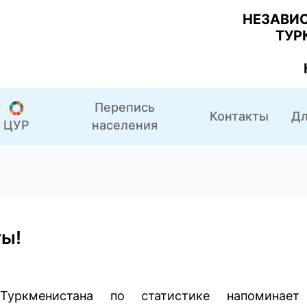
НЕЗАВИ
ТУР
Перепись
Контакты
Дл
населения
ЦУР
ы!
 Туркменистана по статистике напоминае