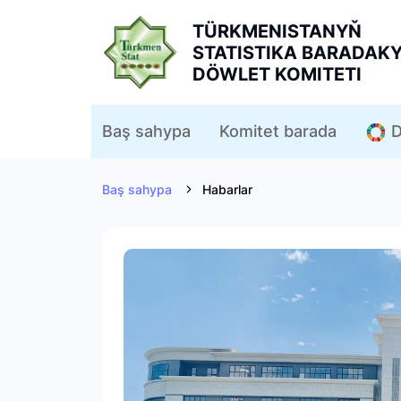
TÜRKMENISTANYŇ
STATISTIKA BARADAK
DÖWLET KOMITETI
D
Baş sahypa
Komitet barada
Baş sahypa
Habarlar