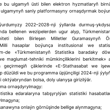
e bu ulgamyň üsti bilen elektron hyzmatlaryň birn
tika ulgamynyň sanly platformasyny ornaşdyrmak boýu
 ýurdumyzy 2022–2028-nji ýyllarda durmuş-ykdys
a bellenen wezipelerden ugur alyp, Türkmenista
iteti bilen Birleşen Milletler Guramasynyň Ö
lli hasaplar boýunça institusional we statist
em-de «Türkmenistanyň Statistika baradaky döw
i we maglumat-tehniki mümkinçiliklerini berkitmek» a
 geçirmegiň çäklerinde «E-Stathasabat we işew
nip düzüldi we bu programma üpjünçiligi 2024-nji ýylyň
i oktýabryndan bolsa, doly ulanyşa girizilýär.
gama ornaşdyrylmagy:
istika edaralaryna tabşyrylýan statistiki hasabatla
ylmagyna;
ik sanawyna onlaýn görnüşinde bellige alynmagyna;