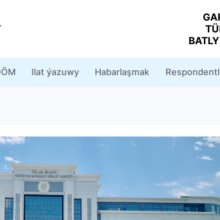
GA
Y
TÜ
BATL
ÖM
Ilat ýazuwy
Habarlaşmak
Respondentl