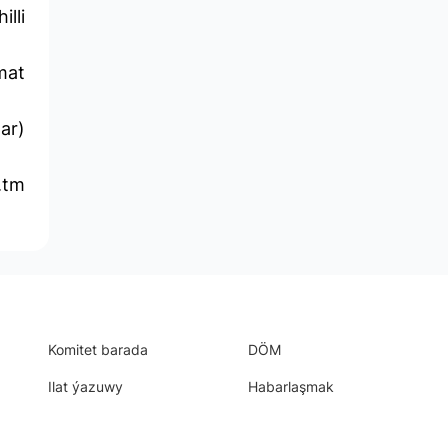
lli
mat
ar)
.tm
Komitet barada
DÖM
Ilat ýazuwy
Habarlaşmak