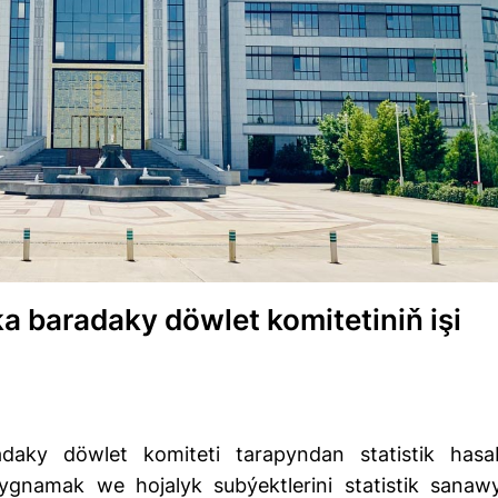
a baradaky döwlet komitetiniň işi
adaky döwlet komiteti tarapyndan statistik hasa
ýygnamak we hojalyk subýektlerini statistik sanaw