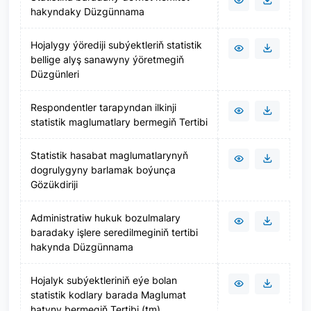
hakyndaky Düzgünnama
Hojalygy ýörediji subýektleriň statistik
bellige alyş sanawyny ýöretmegiň
Düzgünleri
Respondentler tarapyndan ilkinji
statistik maglumatlary bermegiň Tertibi
Statistik hasabat maglumatlarynyň
dogrulygyny barlamak boýunça
Gözükdiriji
Administratiw hukuk bozulmalary
baradaky işlere seredilmeginiň tertibi
hakynda Düzgünnama
Hojalyk subýektleriniň eýe bolan
statistik kodlary barada Maglumat
hatyny bermegiň Tertibi (tm)