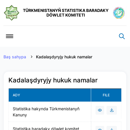
TÜRKMENISTANYŇ STATISTIKA BARADAKY
DÖWLET KOMITETI
Baş sahypa
Kadalaşdyryjy hukuk namalar
Kadalaşdyryjy hukuk namalar
ADY
FILE
Statistika hakynda Türkmenistanyň
Kanuny
Statistika baradaky döwlet komitet