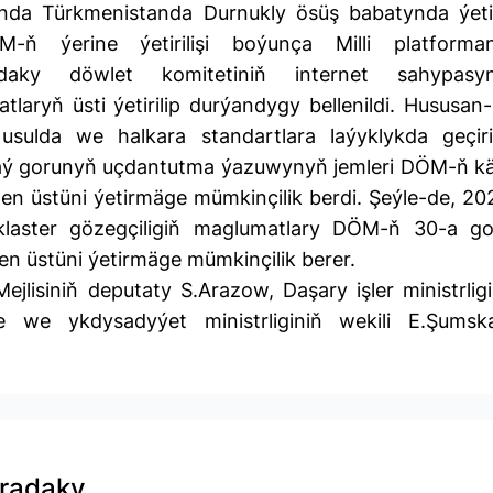
ynda Türkmenistanda Durnukly ösüş babatynda ýeti
-ň ýerine ýetirilişi boýunça Milli platforma
adaky döwlet komitetiniň internet sahypasy
laryň üsti ýetirilip durýandygy bellenildi. Hususan-
usulda we halkara standartlara laýyklykda geçiri
jaý gorunyň uçdantutma ýazuwynyň jemleri DÖM-ň kä
len üstüni ýetirmäge mümkinçilik berdi. Şeýle-de, 20
i klaster gözegçiligiň maglumatlary DÖM-ň 30-a go
len üstüni ýetirmäge mümkinçilik berer.
jlisiniň deputaty S.Arazow, Daşary işler ministrligi
 we ykdysadyýet ministrliginiň wekili E.Şumsk
aradaky