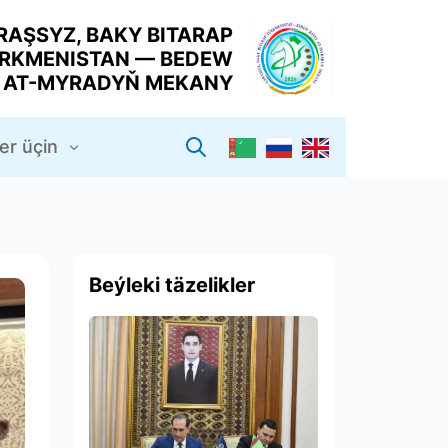
RAŞSYZ, BAKY BITARAP
RKMENISTAN — BEDEW
Y AT-MYRADYŇ MEKANY
er üçin
Beýleki täzelikler