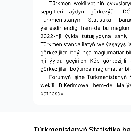
Türkmen wekiliýetiniň çykyşlar
sepgitleri aýdyň görkezýän DÖM
Türkmenistanyň Statistika bar
ýerleşdirilendigi hem-de bu maglumat
2022-nji ýylda tutuşlygyna sanly 
Türkmenistanda ilatyň we ýaşaýyş 
görkezijileri boýunça maglumatlar bi
nji ýylda geçirilen Köp görkezijil
görkezijileri boýunça maglumatlar bi
Forumyň işine Türkmenistanyň Me
wekili B.Kerimowa hem-de Maliýe
gatnaşdy.
Türkmenistanyň Statistika b