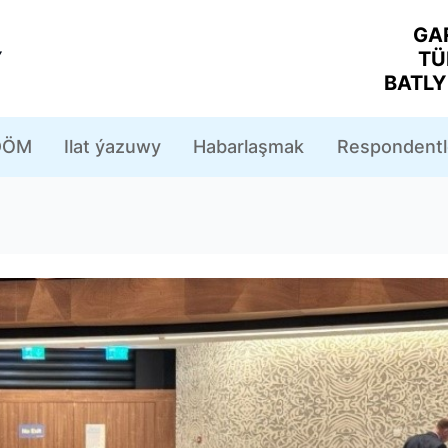
GA
Y
TÜ
BATL
ÖM
Ilat ýazuwy
Habarlaşmak
Respondentl