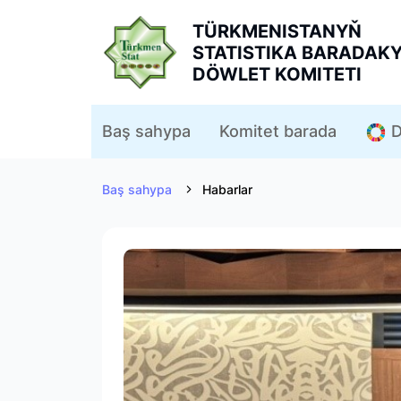
TÜRKMENISTANYŇ
STATISTIKA BARADAK
DÖWLET KOMITETI
D
Baş sahypa
Komitet barada
Baş sahypa
Habarlar