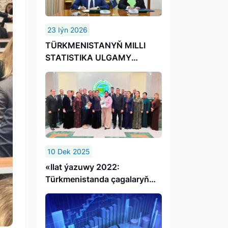
23 Iýn 2026
TÜRKMENISTANYŇ MILLI
STATISTIKA ULGAMY
KÄMILLEŞDIRILÝÄR
10 Dek 2025
«Ilat ýazuwy 2022:
Türkmenistanda çagalaryň
ýagdaýy» statistiki neşiriň
tanyşdyryş dabarasy