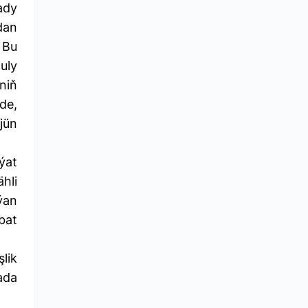
ady
dan
 Bu
uly
niň
de,
jün
ýat
hli
ýan
abat
lik
ada