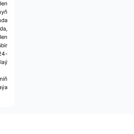
len
nyň
nda
da,
len
bir
24-
laý
niň
aýa