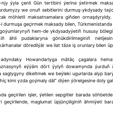
jy ýyla çenli Gün tertibini ýerine ýetirmek maks
ýurdumyzy we onuň sebitlerini durmuş-ykdysady taý
zak möhletli maksatnamalara giňden ornaşdyryldy.
i durmuşa geçirmek maksady bilen, Türkmenistanda 
a goýumlarynyň hem-de ykdysadyýetiň hususy bölegi
 ähli pudaklaryna gönükdirilmeginiň netijesin
ärhanalar döredilýär we ilat täze iş orunlary bilen üp
adyndaky Howandarlyga mätäç çagalara hema
aznasynyň eýýäm dört ýylyň dowamynda ýurduň ä
a saglygyny dikeltmek we beýleki ugurlarda alyp bar
 “hiç kimi yzda goýmaly däl” diýen ýörelgesine doly g
a geçirilen işler, ýetilen sepgitler barada söhbetdeş
i geçirilende, maglumat üpjünçiliginiň ähmiýeti bar