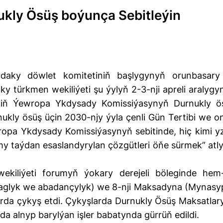
ukly Ösüş boýunça Sebitleýin
adaky döwlet komitetiniň başlygynyň orunbasary
türkmen wekiliýeti şu ýylyň 2-3-nji apreli aralygy
niň Ýewropa Ykdysady Komissiýasynyň Durnukly ö
ukly ösüş üçin 2030-njy ýyla çenli Gün Tertibi we o
opa Ykdysady Komissiýasynyň sebitinde, hiç kimi y
my taýdan esaslandyrylan çözgütleri öňe sürmek” atly
kiliýeti forumyň ýokary derejeli böleginde hem
aglyk we abadançylyk) we 8-nji Maksadyna (Mynasyp
arda çykyş etdi. Çykyşlarda Durnukly Ösüş Maksatlar
 alnyp barylýan işler babatynda gürrüň edildi.