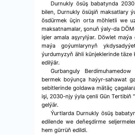
Durnukly ösüş babatynda 2030-n
bilen, Durnukly ösüşiň maksatlary 
ösdürmek üçin orta möhletli we u
maksatnamalar, şonuň ýaly-da DÖM-
işler amala aşyrylýar. Döwlet maý
maýa goýumlarynyň ykdysadyýetiň
ýurdumyzyň ähli künjeklerinde täze k
edilýär.
Gurbanguly Berdimuhamedow 
bermek boýunça haýyr-sahawat g
sebitlerinde goldawa mätäç çagalar
işi, 2030-njy ýyla çenli Gün Tertibiň
gelýär.
Ýurtlarda Durnukly ösüş babatynd
edilende we deňeşdirme seljermeler
hem gürrüň edildi.