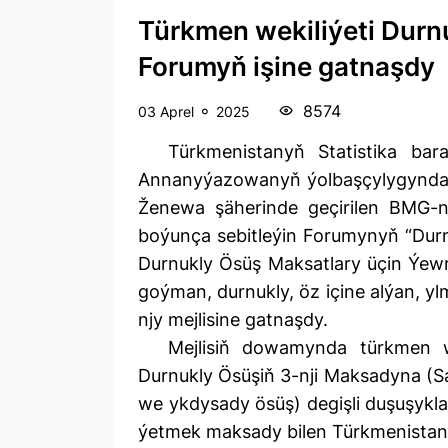
Türkmen wekiliýeti Durn
Forumyň işine gatnaşdy
8574
03 Aprel
2025
Türkmenistanyň Statistika bar
Annanyýazowanyň ýolbaşçylygyndaky 
Ženewa şäherinde geçirilen BMG-
boýunça sebitleýin Forumynyň “Durn
Durnukly Ösüş Maksatlary üçin Ýewr
goýman, durnukly, öz içine alýan, yl
njy mejlisine gatnaşdy.
Mejlisiň dowamynda türkmen we
Durnukly Ösüşiň 3-nji Maksadyna (S
we ykdysady ösüş) degişli duşuşykl
ýetmek maksady bilen Türkmenistanda