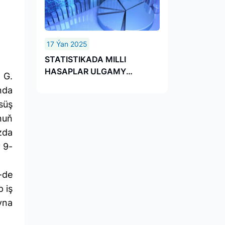
17 Ýan 2025
STATISTIKADA MILLI
HASAPLAR ULGAMY
 G.
KÄMILLEŞDIRILÝÄR
nda
süş
nuň
zda
 9-
-de
 iş
yna