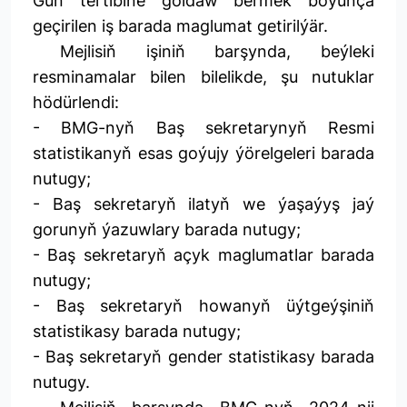
Gün tertibine goldaw bermek boýunça
geçirilen iş barada maglumat getirilýär.
Mejlisiň işiniň barşynda, beýleki
resminamalar bilen bilelikde, şu nutuklar
hödürlendi:
- BMG-nyň Baş sekretarynyň Resmi
statistikanyň esas goýujy ýörelgeleri barada
nutugy;
- Baş sekretaryň ilatyň we ýaşaýyş jaý
gorunyň ýazuwlary barada nutugy;
- Baş sekretaryň açyk maglumatlar barada
nutugy;
- Baş sekretaryň howanyň üýtgeýşiniň
statistikasy barada nutugy;
- Baş sekretaryň gender statistikasy barada
nutugy.