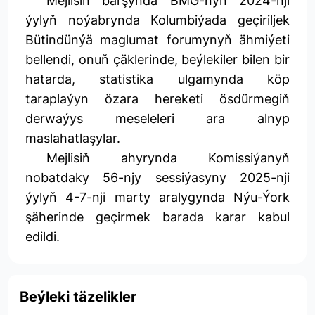
Mejlisiň barşynda BMG-nyň 2024-nji
ýylyň noýabrynda Kolumbiýada geçiriljek
Bütindünýä maglumat forumynyň ähmiýeti
bellendi, onuň çäklerinde, beýlekiler bilen bir
hatarda, statistika ulgamynda köp
taraplaýyn özara hereketi ösdürmegiň
derwaýys meseleleri ara alnyp
maslahatlaşylar.
Mejlisiň ahyrynda Komissiýanyň
nobatdaky 56-njy sessiýasyny 2025-nji
ýylyň 4-7-nji marty aralygynda Nýu-Ýork
şäherinde geçirmek barada karar kabul
edildi.
Beýleki täzelikler