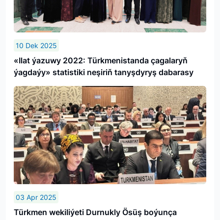
10 Dek 2025
«Ilat ýazuwy 2022: Türkmenistanda çagalaryň
ýagdaýy» statistiki neşiriň tanyşdyryş dabarasy
03 Apr 2025
Türkmen wekiliýeti Durnukly Ösüş boýunça