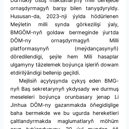
Durnukly ösüş maksatlaryny milli derejede
ornaşdyrmagyň barşy bilen tanyşdyryldy.
Hususan-da, 2023-nji ýylda hödürlenen
Meýletin milli synda görkezilişi ýaly,
BMGÖM-nyň goldaw bermeginde ýurtda
DÖM-ny ornaşdyrmagyň Milli
platformasynyň (meýdançasynyň)
döredilendigi, şeýle hem Mili hasaplar
ulgamyny täzelemek boýunça işleriň dowam
etdirilýändigi bellenip geçildi.
Mejlisiň açylyşynda çykyş eden BMG-
nyň Baş sekretarynyň ykdysady we durmuş
meseleleri boýunça orunbasary jenap Li
Jinhua DÖM-ny gazanmakda öňegidişlige
baha bermekde we bu ugurda hereketleri
çaltlandyrmakda maglumatlaryň möhüm