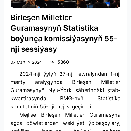
Birleşen Milletler
Guramasynyň Statistika
boýunça komissiýasynyň 55-
nji sessiýasy
5360
07 Mart
2024
2024-nji ýylyň 27-nji fewralyndan 1-nji
marty aralygynda Birleşen Milletler
Guramasynyň Nýu-Ýork şäherindäki ştab-
kwartirasynda BMG-nyň Statistika
komitetiniň 55-nji mejlisi geçirildi.
Mejlise Birleşen Milletler Guramasyna
agza döwletlerden wekiliýet ýolbaşçylary,