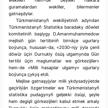
wekilleri hem-de beýleki halkara
guramalardan wekiller, bilermenler
gatnaşdylar.
Türkmenistanyň wekiliýetiniň adyndan
Türkmenistanyň Statistika baradaky döwlet
komitetiniň başlygy D.Amanmuhammedow
mejlisiň gün tertibiniň birnäçe ugurlary
boýunça, hususan-da, «2030-njy ýyla çenli
döwür üçin Durnukly ösüş ulgamynda Gün
tertibi üçin maglumatlar we görkezijiler»
hem-de «Milli hasaplar ulgamy» ugurlary
boýunça çykyş etdi.
Mejlise gatnaşyjylar milli ykdysadyýetde
geçirilýän özgertmeler we Türkmenistanyň
statistika pudagynyň geljekki ösüşi, şeýle
hem degişli görkezijileri kabul etmek arkaly