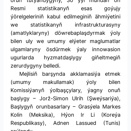
orun tutýandygyny, 30 ýyl mundan öň
Resmi statistikanyň esas goýujy
ýörelgeleriniň kabul edilmeginiň ähmiýetini
we statistikanyň infrastrukturasyny
(amatlyklaryny) döwrebaplaşdyrmak ýoly
bilen uly we umumy elýeter maglumatlar
ulgamlaryny ösdürmek ýaly innowasion
ugurlarda hyzmatdaşlygy giňeltmegiň
zerurdygyny belledi.
Mejlisiň barşynda akklamasiýa etmek
(umumy makullamak) ýoly bilen
Komissiýanyň ýolbaşçylary, ýagny onuň
başlygy – Jorž-Simon Ulrih (Şweýsariýa),
Başlygyň orunbasarlary – Grasýela Markes
Kolin (Meksika), Hýon Ir Li (Koreýa
Respublikasy), Adnen Lassued (Tunis)