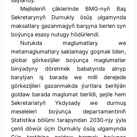
saýlandy.
Mejlisleriň çäklerinde BMG-nyň Baş
Sekretarynyň Durnukly ösüş ulgamynda
maksatlary gazanmagyň barşyna berlen syn
boýunça esasy nutugy hödürlendi.
Nutukda maglumatlary we
metamaglumatlary saklamagy goşmak bilen,
global görkezijiler boýunça maglumatlar
binýadyny döretmek babatynda alnyp
barylýan iş barada we milli derejede
görkezijileri gazanmakda ýurtlara berilýän
goldaw barada maglumat berildi, şeýle hem
Sekretariatyň Ykdysady we durmuş
meseleleri boýunça departamentiniň
Statistika bölümi tarapyndan 2030-njy ýyla
çenli döwür üçin Durnukly ösüş ulgamynda