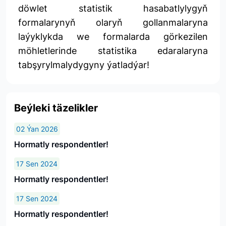
döwlet statistik hasabatlylygyň
formalarynyň olaryň gollanmalaryna
laýyklykda we formalarda görkezilen
möhletlerinde statistika edaralaryna
tabşyrylmalydygyny ýatladýar!
Beýleki täzelikler
02 Ýan 2026
Hormatly respondentler!
17 Sen 2024
Hormatly respondentler!
17 Sen 2024
Hormatly respondentler!