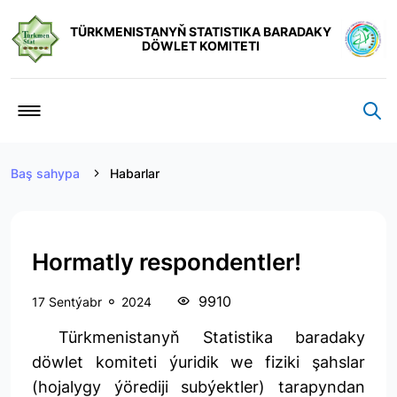
TÜRKMENISTANYŇ STATISTIKA BARADAKY
DÖWLET KOMITETI
Baş sahypa
Habarlar
Hormatly respondentler!
9910
17 Sentýabr
2024
Türkmenistanyň Statistika baradaky
döwlet komiteti ýuridik we fiziki şahslar
(hojalygy ýörediji subýektler) tarapyndan