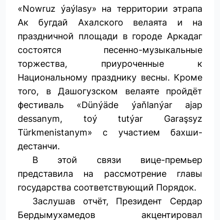
«Nowruz ýaýlasy» на территории этрапа
Ак бугдай Ахалского велаята и на
праздничной площади в городе Аркадаг
состоятся песенно-музыкальные
торжества, приуроченные к
Национальному празднику весны. Кроме
того, в Дашогузском велаяте пройдёт
фестиваль «Dünýäde ýaňlanýar ajap
dessanym, toý tutýar Garaşsyz
Türkmenistanym» с участием бахши-
дестанчи.
В этой связи вице-премьер
представила на рассмотрение главы
государства соответствующий Порядок.
Заслушав отчёт, Президент Сердар
Бердымухамедов акцентировал