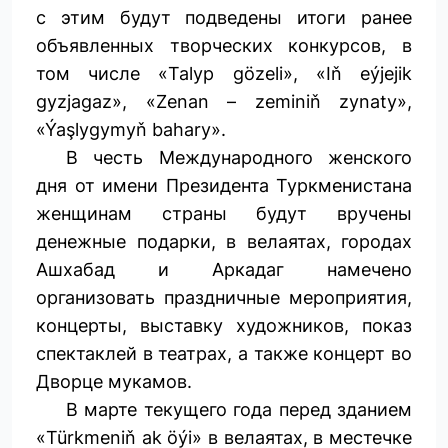
с этим будут подведены итоги ранее
объявленных творческих конкурсов, в
том числе «Talyp gözeli», «Iň eýjejik
gyzjagaz», «Zenan – zeminiň zynaty»,
«Ýaşlygymyň bahary».
В честь Международного женского
дня от имени Президента Туркменистана
женщинам страны будут вручены
денежные подарки, в велаятах, городах
Ашхабад и Аркадаг намечено
организовать праздничные мероприятия,
концерты, выставку художников, показ
спектаклей в театрах, а также концерт во
Дворце мукамов.
В марте текущего года перед зданием
«Türkmeniň ak öýi» в велаятах, в местечке