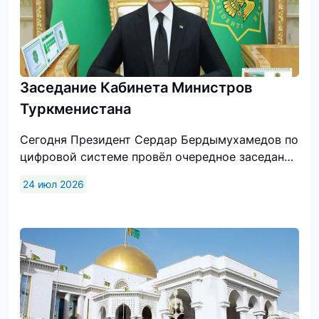
Заседание Кабинета Министров
Туркменистана
Сегодня Президент Сердар Бердымухамедов по цифровой системе провёл очередное заседание Кабинета Министров, на котором был рассмотрен ряд вопросов государственной жизни.Первой выступила Председатель Меджлиса Д.Гулманова, проинформировавшая о ведущейся работе по совершенствованию национального законодательства.Как сообщалось, осуществляется подготовка проектов Законов Туркменистана, связанных с защитой прав, свобод и законных интересов человека, государственной регистрацией прав на недвижимое имущество, правовой поддержкой присоединения нашей страны к международным документам, а также вносятся изменения и дополнения в ряд действующих правовых актов.Кроме того, последовательно развивается взаимодействие с международными структурами и парламентами зарубежных государств. В частности, состоялась встреча с делегацией, прибывшей с визитом в нашу страну во главе с председателем Корейско-туркменской межпарламентской группы дружбы. Предметом обсуждения стали вопросы расширения двусторонних отношений.Кроме того, представители Медж­лиса приняли участие во встречах и семинарах, проведённых Программой развития Организации Объединённых Наций и Международной организацией по миграции совместно с профильными госучреждениями нашей страны.Резюмируя информацию, Президент Сердар Бердымухамедов акцентировал внимание на важности продолжения работы по укреплению национальной законодательной базы, совершенствованию правовых актов.Выступивший затем заместитель Председателя Кабинета Министров Х.Гелдимырадов отчитался о ходе подготовки к Инвестиционному форуму Туркменистана.Как было доложено, согласно соответствующему Постановлению главы государства данное мероприятие планируется провести в Ашхабаде в октябре текущего года. В рамках Инвестфорума и сопутствующих мероприятий предусматривается рассмотреть вопросы экономического развития и инвестиционной привлекательности Туркменистана, ключевые направления топливно-энергетического и промышленного комплексов, развития надёжных транспортно-коммуникационных систем.Наряду с этим главными темами обсуждения станут цифровая и «зелёная» трансформация для устойчивого развития, внедрение цифровых финансовых технологий, агропредпринимательство, устойчивость сельскохозяйственной отрасли в условиях изменения климата и охрана окружающей среды. Намечено также организовать обмен мнениями о развитии торговли, сферы услуг и государственно-частного партнёрства, направлениях сотрудничества с авторитетными финансовыми структурами, стратегических векторах диверсификации экономики.В данной связи на рассмотрение главы государства было представлено соответствующее предложение.Заслушав отчёт, Президент Сердар Бердымухамедов отметил, что в нашей стране ведётся продуктивная работа по привлечению в национальную экономику иностранных инвестиций и наращиванию международного взаимодействия в этой области. Одобрив предложение о проведении в октябре текущего года в Ашхабаде Инвестиционного форума Туркменистана, глава государства адресовал вице-премьеру ряд поручений.Далее заместитель Председателя Кабинета Министров Г.Агаджанов доложил о деятельности Государственной корпорации «Türkmengeologiýa».Как сообщалось, в целях рационального использования полезных ископаемых страны принимаются меры по выполнению в соответствии с международной практикой геолого-разведочных работ в отношении редко встречающихся минералов. Вместе с тем налаживается эффективное сотрудничество с ведущими иностранными компаниями, что имеет особое значение при поиске подземных богатств.В данной связи вице-премьер представил на рассмотрение главы государства соответствующее предложение.Заслушав отчёт, Президент Сердар Бердымухамедов отметил, что в нашей стране проводится продуктивная деятельность по разведке полезных ископаемых и их рациональному использованию. Одобрив предложение, подготовленное в целях установления международного сотрудничества в области поиска подземных богатств, глава государства поручил вице-премьеру провести необходимую работу.Заместитель Председателя Кабинета Министров Т.Атахаллыев доложил о положении дел в сельскохозяйственной отрасли и ходе сезонных кампаний в велаятах.Как сообщалось, в настоящее время в соответствии с агротехническими нормами продолжается уход за хлопчатником, в частности проводятся междурядная обработка и полив. В рамках предстоящей страды ведётся соответствующая работа по подготовке комбайнов, профильных предприятий, пунктов приёма и различной техники, которая будет задействована для транспортировки урожая.Для организованного проведения сева пшеницы осуществляются вспашка и разравнивание земель, отведённых под эту культуру, подготовка семенного материала, а также ремонт сельхозтехники и инвентаря.Наряду с этим в целях обеспечения надлежащего ухода за скотом, увеличения его поголовья, в животноводческих хозяйствах выполняется работа по созданию запасов кормов для животных.Резюмируя отчёт, Президент Сердар Бердымухамедов сделал акцент на важности дальнейшего комплексного развития сельскохозяйственной отрасли, своевременного ухода за хлопчатником, надлежащей подготовки предприятий и соответствующего автотранспорта к хлопкоуборочной страде. Глава государства также поручил вице-премьеру продолжать работу по подготовке земель под урожай пшеницы будущего года.Затем заместитель Председателя Кабинета Министров Б.Аннамаммедов отчитался о работе, выполняемой Министерством энергетики.Как было доложено, в настоящее время принимаются меры по наращиванию производственных мощностей предприятий, находящихся в ведении Министерства, надёжному обеспечению электроэнергией потребителей страны, внедрению в производство современных технологий и оборудования. Это способствует укреплению энергетической мощи Туркменистана, экспорту определённых объёмов электроэнергии за рубеж, а также налаживанию новых производств.Резюмируя отчёт, Президент Сердар Бердымухамедов отметил, что в нашей стране эффективно развивается электроэнергетическая отрасль, укреп­ляется её материально-техническая база. В этой связи глава государства поручил вице-премьеру продолжить работу по обеспечению электроэнергией внутренних потребителей.Заместитель Председателя Кабинета Министров Н.Атагулыев отчитался о предпринимаемых практических шагах по подготовке к розничной торговле школьными товарами.Как сообщалось, ведётся соответствующая работа в целях организации в преддверии нового учебного года продажи товаров, необходимых для учащихся и студентов. В торговых точках население сможет приобрести школьные принадлежности и различные текстильные изделия.Вице-премьер доложил, что розничную торговлю школьными товарами в велаятах, этрапах, городах Ашхабад и Аркадаг предлагается начать с 1 августа.Заслушав отчёт, Президент Сердар Бердымухамедов подчеркнул, что работу передвижных торговых точек в преддверии нового учебного года следует организовать на основе изучения потребностей населения в различных видах школьных товаров. Одобрив представленное предложение, глава государства поручил вице-премьеру провести соответствующую работу.Заместитель Председателя Кабинета Министров Б.Сейидова отчиталась о Порядке основных мероприятий, намеченных к проведению в августе текущего года.Как было доложено, в предстоящем месяце по случаю объявления девизом 2026 года «Независимый нейтральный Туркменистан – родина целеустремлённых крылатых скакунов» и 35-й годовщины священной независимости Отчизны пройдут различные торжества, выставки, конференции и агитационно-разъяснительные акции.В сезон летних каникул планируется проведение культурно-массовых мероприятий, творческих и интеллектуальных конкурсов, спортивных соревнований, художественных чтений, состязаний по национальным играм среди детей.В комплексах историко-культурных памятников будут организованы семинары в полевых условиях «Taryhy ýadygärlikleriň ata-babalarymyzdan miras galan gymmatlyklary öwrenmekdäki orny», а в Копетдагском государственном природном заповеднике – форум «Köpetdagyň tebigy gözellikleri».Наряду с этим пройдут финальные туры телевизионного конкурса самодеятельных молодых исполнителей «Ýaňlan, Diýarym!» по Лебапскому и Марыйскому велаятам и заключительный тур творческого состязания «Çalsana, bagşy!».Резюмируя отчёт, Президент Сердар Бердымухамедов отметил, что в году «Независимый нейтральный Туркменистан – родина целеустремлённых крылатых скакунов» в нашей стране проводится множество мероприятий. В этой связи глава государства поручил вице-премьеру должным образом подготовиться к мероприятиям, намеченным на август текущего года и обеспечить высокий уровень их организации.Заместитель Председателя Кабинета Министров Б.Маммедов доложил о ходе подготовки к совместным учебно-тренировочным сборам спортсменов велосипедного клуба Абу-Даби и сборной команды по велоспорту нашей страны.Как было доложено, в настоящее время принимаются необходимые меры по проведению на высоком организационном уровне в столице данного мероприятия, в рамках которого предусматривается провести семинары.В этой связи вице-премьер представил на рассмотрение главы государства соответствующее предложение.Заслушав отчёт, Президент Сердар Бердымухамедов подчеркнул, что в нашей стране ведётся работа по развитию спорта, выявлению талантливых спортсменов. Одобрив предложение об организованном проведении в Ашхабаде совместных учебно-тренировочных сборов по велоспорту, глава государства адресовал вице-премьеру ряд поручений.Затем заместитель Председателя Кабинета Министров, министр иностранных дел Р.Мередов отчитался о Приоритетных позициях Туркменистана на очередной, 81-й сессии Генеральной Ассамблеи Организации Объединённых Наций.Как отмечалось, развитие стратегического сотрудничества с ООН выступает в числе ключевых направлений внешней политики нашей страны. В настоящее время МИД ведёт соответствующую работу в целях подготовки к предстоящей сессии Генассамблеи.Сообщалось, что на основе инициатив, выдвигаемых главой государства на международных и региональных политических площадках подготовлены приоритетные позиции Туркменистана на
24 июл 2026