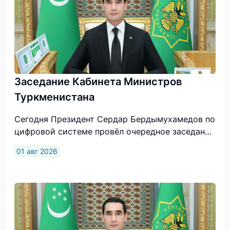
Заседание Кабинета Министров
Туркменистана
Сегодня Президент Сердар Бердымухамедов по цифровой системе провёл очередное заседание Кабинета Министров, на котором были подведены итоги работы, выполненной в стране за семь месяцев текущего года.Первой выступила Председатель Меджлиса Д.Гулманова, проинформировавшая о результатах деятельности за январь–июль нынешнего года.Как сообщалось, в рассматривае­мый период принято 7 законодательных актов, в том числе Закон Туркменистана «Об учреждении юбилейной медали Туркменистана «Türkmenistanyň Garaşsyzlygynyň 35 ýyllygyna bagyşlanyp geçirilen dabaraly harby ýörişe gatnaşyja», а также 12 пос­тановлений парламента. Наряду с этим внесены соответствующие изменения и дополнения в действующие законы, связанные с защитой прав и законных интересов граждан, обеспечением промышленной безопасности производственных объектов, совершенствованием бухгалтерского учёта и финансовой отчётности, лицензированием отдельных видов деятельности, автомобильными дорогами и дорожной деятельностью, охраной окружающей среды, сохранением водных биологических ресурсов, повышением эффективности миграционной политики.Руководствуясь поставленными главой государства и Героем-­Аркадагом задачами по подготовке на высоком уровне и организованному проведению заседания Халк Маслахаты Туркменистана, в настоящее время ведётся соответствующая работа совместно с Аппаратом Президента Туркменистана, Аппаратом Халк Маслахаты, Кабинетом Министров, хякимликами городов Ашхабад и Аркадаг, а также велаятов.Кроме того, в Меджлисе принято 7 верительных грамот от Чрезвычайных и Полномочных Послов ряда стран, аккредитованных в Туркменистане.В рассматриваемый период состоя­лось 25 встреч с представителями парламентов различных государств, дипмиссий зарубежных стран в Туркменистане и международных организаций, в ходе которых обсуждены перспективы дальнейшего развития двустороннего сотрудничества. Депутаты и специалисты Меджлиса приняли участие в 82 семинарах, организованных соответствующими министерствами и отраслевыми ведомствами страны совместно с международными структурами. С целью обмена опытом в области законодательства представители национального парламента совершили 16 служебных поездок за рубеж.Резюмируя информацию, Президент Сердар Бердымухамедов сделал акцент на важности дальнейшего проведения работы по укреплению правовой базы страны, совершенствованию законотворческой деятельности в соответствии с реалиями времени.Выступивший затем заместитель Председателя Кабинета Министров Х.Гелдимырадов отчитался о макроэкономических показателях национальной экономики за семь месяцев текущего года.Как было доложено, темп роста ВВП за обозначенный период составил 6,3 процента, в том числе в промышленном комплексе этот показатель достиг 2,6 процента, строительстве – 6,7 процента, транспортно-коммуникационном секторе – 10,3 процента, торговле – 8,5 процента, сельском хозяйстве – 4,1 процента, в сфере услуг – 8,4 процента.В сопоставлении с аналогичным периодом минувшего года за январь–июль текущего года в целом выпуск продукции увеличился на 10,4 процента. В отраслях экономики достигнуты положительные производственные показатели.В рассматриваемый период по сравнению с тем же периодом 2025 года объём розничной торговли вырос на 10,1 процента, а внешнеторговый оборот – на 9 процентов.За январь–июль план доходной части Государственного бюджета исполнен на уровне 101,1 процента, а расходной – на уровне 97,3 процента.В обозначенный период в госучреждениях, финансируемых за счёт бюджета и хозрасчёта, своевременно и полностью выплачена заработная плата, выданы пенсии, государственные пособия и студенческие стипендии.Объём капвложений, освоенных за счёт всех источников финансирования, по сравнению с аналогичным периодом прошлого года выше на 4,7 процента.Прозвучал также отчёт о работе, выполненной за январь–июль 2026 года в рамках претворения в жизнь Национальной сельской программы, в том числе о ходе строительства объектов различного назначения.Резюмируя доклад, глава Туркменистана отметил важность дальнейшего последовательного совершенствования деятельности экономического, финансового и банковского комплексов, поддержания стабильной динамики роста ВВП, развития отраслей экономики, адресовав вице-премьеру соответствующие поручения.Далее заместитель Председателя Кабинета Министров Г.Агаджанов отчитался об итогах проделанной за январь–июль 2026 года работе по увеличению добычи нефти и газа, расширению маршрутов их поставок на мировые рынки.Как было доложено, в обозначенный период Государственным концерном «Türkmennebit» план по добыче нефти выполнен на уровне 108,7 процента, по её переработке профильными заводами концерна – 105,5 процента.Выполнение плана по производству бензина обеспечено на 121,6 процента, дизельного топлива – 113,5 процента, полипропилена – 100,2 процента, смазочных масел – 103 процента, сжиженного газа – 122,6 процента, по добыче природного и попутного газа – 108,1 процента.Резюмируя отчёт, Президент Туркменистана подчеркнул, что следует и далее увеличивать добычу природного газа и нефти, должным образом осуществлять работу по освоению углеводородных месторождений. Глава государства также поручил вице-премьеру последовательно наращивать производственные мощности предприятий комплекса.Заместитель Председателя Кабинета Министров Т.Атахаллыев доложил об итогах деятельности курируемого комплекса за январь–июль текущего года, а также о ходе сезонных сельхозкампаний в велаятах.Как сообщалось, темп роста объёмов производства продукции в сельскохозяйственной отрасли в сопоставлении с аналогичным периодом минувшего года составил 111,9 процента. По Министерству сельского хозяйства этот показатель равен 108,6 процента, Министерству охраны окружающей среды – 103,3 процента, Государственному комитету водного хозяйства – 111,8 процента, Государственному концерну «Türkmenpagta» – 104,5 процента, Государственному объединению «Türkmengallaönümleri» – 124,7 процента, Государственному объединению «Türkmenobahyzmat» – 100,5 процента, Государственному объединению пищевой промышленности – 116,2 процента, Государственному объединению животноводческой и птицеводческой промышленности – 103,9 процента, Государственному объединению «Türkmen atlary» – 107,3 процента. План по освоению инвестиций выполнен на уровне 141,3 процента.Вместе с тем было доложено, что в настоящее время в соответствии с агротехническими нормами осуществляется уход за хлопчатником. К предстоящей страде готовятся комбайны и другая сельхозтехника, соответствующие предприятия и пункты приёма урожая.В целях проведения в установленные сроки сева пшеницы в настоящее время продолжаются вспашка и разравнивание площадей. Наряду с этим осуществляется подготовка к сезону зерновых сеялок и высококачественного семенного материала.Заслушав отчёт, Президент Сердар Бердымухамедов сделал акцент на важности дальнейшего развития сельскохозяйственной отрасли, укрепления её материально-технической базы. Глава государства также поручил вице-премьеру держать под строгим контролем качественное выполнение в установленные сроки сезонных сельхозработ и их соответствие нормам агротехники.Заместитель Председателя Кабинета Министров Б.Аннамаммедов отчитался об итогах деятельности курируемого комплекса за январь–июль 2026 года.Как сообщалось, выполнение плана по производству продукции и осуществлённым работам в данном секторе в обозначенный период составило 123,9 процента. Этот же показатель по Министерству строительства и архитектуры обес­печен на уровне 103,9 процента, по Министерству промышленности и строительного производства – 127 процентов, по Министерству энергетики – 108,9 процента.По Министерству автомобильных дорог выполнение плана по намеченным работам достигло 108,3 процента, по Государственному концерну «Türkmenhimiýa» – 135 процентов, по хякимлику города Ашхабад – 127,5 процента.Заслушав отчёт, Президент Сердар Бердымухамедов заострил внимание на необходимости принятия комплексных мер для обеспечения эффективной работы и вывода на проектную мощность предприя­тий строительно-промышленного сектора. Особый акцент был сделан на важности постоянного контроля за ходом строительства и эксплуатацией автомобильных дорог. Глава государства также поручил вице-премьеру принять надлежащие меры в целях качественного строи­тельства объектов и сооружений, сдачи их в эксплуатацию в установленные сроки.Выступивший затем заместитель Председателя Кабинета Министров Н.Атагулыев доложил об итогах работы подотчётных министерств и отраслевых ведомств, а также предпринимательского сектора за январь–июль нынешнего года.Как сообщалось, по Министерству торговли и внешнеэкономических связей темп роста товарооборота за рассматриваемый период по сравнению с аналогичным периодом прош­лого года составил 106,8 процента.По Министерству текстильной промышленности темп роста произведённой продукции в сопоставлении с тем же периодом минувшего года обеспечен на уровне 105,4 процента.Темп роста полученных общих доходов по предприятиям Государственного объединения «Türkmenhaly» достиг 107,3 процента.За отчётный период Государственной товарно-сырьевой биржей проведено 169 биржевых торгов, на которых зарегистрировано 17 тысяч 898 контрактов.За январь–июль 2026 года темп роста выполненных работ Торгово-промышленной палатой составил 119,4 процента. За обозначенный период проведено 14 выставок и 8 конференций.По Союзу промышленников и предпринимателей темп роста производства сельскохозяйственной и продовольственной продукции обес­печен на уровне 107,2 процента, промышленных товаров – 107,1 процента.Заслушав отчёт, Президент Сердар Бердымухамедов отметил, что следует держать под контролем обеспечение на постоянной основе рынков страны и торговых точек продовольственной продукцией и другими товарами. В данной связи глава государства поручил вице-премьеру принять необходимые меры по модернизации деятельности торгового комплекса, увеличению производства частного сектора, а также последовательному совершенствованию работы Государственной товарно-сыр
01 авг 2026