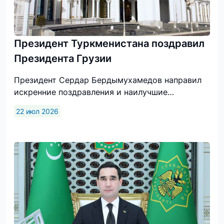
Президент Туркменистана поздравил
Президента Грузии
Президент Сердар Бердымухамедов направил
искренние поздравления и наилучшие
пожелания Президенту Грузии Михаилу
22 июл 2026
Кавелашвили по случаю его 55-летнего
юбилея.Как отметил глава государства,
дружественные отношения между
Туркменистаном и Грузией, основанные на
принципах взаимного уважения, доверия и
равноправного сотрудничества,
последовательно развиваются по широкому
спектру направлений.«С особой теплотой
вспоминаю нашу встречу, прошедшую в
атмосфере взаимопонимания и доверия в