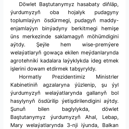
Döwlet Baştutanymyz hasabaty diňläp,
ýurdumyzyň oba hojalyk pudagyny
toplumlaýyn ösdürmegi, pudagyň maddy-
enjamlaýyn binýadyny berkitmegi hemişe
üns merkezinde saklamagyň möhümdigini
aýtdy. Şeýle hem wise-premýere
welaýatlaryň gowaça ekilen meýdanlarynda
agrotehniki kadalara laýyklykda ideg etmek
işlerini dowam etdirmek tabşyryldy.
Hormatly Prezidentimiz Ministrler
Kabinetiniň agzalaryna ýüzlenip, şu ýyl
ýurdumyzyň welaýatlarynda gallanyň bol
hasylynyň ösdürilip ýetişdirilendigini aýtdy.
Şunuň bilen baglylykda, döwlet
Baştutanymyz ýurdumyzyň Ahal, Lebap,
Mary welaýatlarynda 3-nji iýunda, Balkan