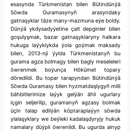
esasynda Türkmenistan bilen Bütindünýä
Söwda Guramasynyň arasyndaky
gatnaşyklar täze many-mazmuna eýe boldy.
Dünýä ykdysadyýetine çalt depginler bilen
goşulyşmak, bazar gatnaşyklaryny halkara
hukuga laýyklykda ýola goýmak maksady
bilen, 2013-nji ýylda Türkmenistanyň bu
gurama agza bolmagy bilen bagly meseleleri
öwrenmek boýunça Hökümet topary
döredildi. Bu topar tarapyndan Bütindünýä
Söwda Guramasy bilen hyzmatdaşlygyň milli
bähbitlerimize laýyk gelýän ähli ugurlary
içgin seljerilip, guramanyň agzasy bolmak
üçin talap edilýän köptaraplaýyn söwda
ylalaşyklary we beýleki kadalaşdyryjy hukuk
namalary düýpli öwrenildi. Bu ugurda alnyp