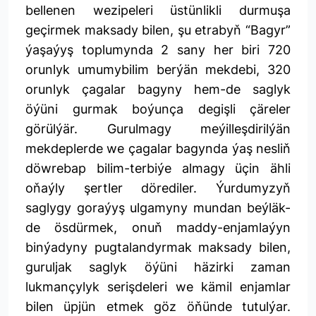
bellenen wezipeleri üstünlikli durmuşa
geçirmek maksady bilen, şu etrabyň “Bagyr”
ýaşaýyş toplumynda 2 sany her biri 720
orunlyk umumybilim berýän mekdebi, 320
orunlyk çagalar bagyny hem-de saglyk
öýüni gurmak boýunça degişli çäreler
görülýär. Gurulmagy meýilleşdirilýän
mekdeplerde we çagalar bagynda ýaş nesliň
döwrebap bilim-terbiýe almagy üçin ähli
oňaýly şertler dörediler. Ýurdumyzyň
saglygy goraýyş ulgamyny mundan beýläk-
de ösdürmek, onuň maddy-enjamlaýyn
binýadyny pugtalandyrmak maksady bilen,
guruljak saglyk öýüni häzirki zaman
lukmançylyk serişdeleri we kämil enjamlar
bilen üpjün etmek göz öňünde tutulýar.