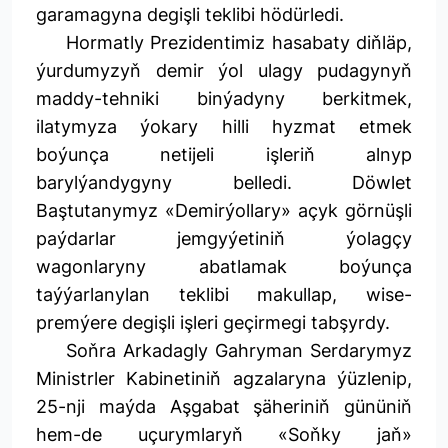
garamagyna degişli teklibi hödürledi.
Hormatly Prezidentimiz hasabaty diňläp,
ýurdumyzyň demir ýol ulagy pudagynyň
maddy-tehniki binýadyny berkitmek,
ilatymyza ýokary hilli hyzmat etmek
boýunça netijeli işleriň alnyp
barylýandygyny belledi. Döwlet
Baştutanymyz «Demirýollary» açyk görnüşli
paýdarlar jemgyýetiniň ýolagçy
wagonlaryny abatlamak boýunça
taýýarlanylan teklibi makullap, wise-
premýere degişli işleri geçirmegi tabşyrdy.
Soňra Arkadagly Gahryman Serdarymyz
Ministrler Kabinetiniň agzalaryna ýüzlenip,
25-nji maýda Aşgabat şäheriniň gününiň
hem-de uçurymlaryň «Soňky jaň»