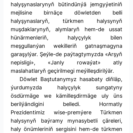
halyşynaslarynyň bütindünýä jemgyýetiniň
mejlisine birnäçe döwletden belli
halyşynaslaryň, türkmen halysynyň
muşdaklarynyň, alymlaryň hem-de ussat
hünärmenleriň, halyçylyk bilen
meşgullanýan wekilleriň gatnaşmagyna
garaşylýar. Şeýle-de paýtagtymyzda «Arşyň
nepisligi», «Janly rowaýat» atly
maslahatlaryň geçirilmegi meýilleşdirilýär.
Döwlet Baştutanymyz hasabaty diňläp,
ýurdumyzda halyçylyk sungatyny
ösdürmäge we kämilleşdirmäge uly üns
berilýändigini belledi. Hormatly
Prezidentimiz wise-premýere Türkmen
halysynyň baýramy mynasybetli çäreleri,
haly önümleriniň sergisini hem-de türkmen