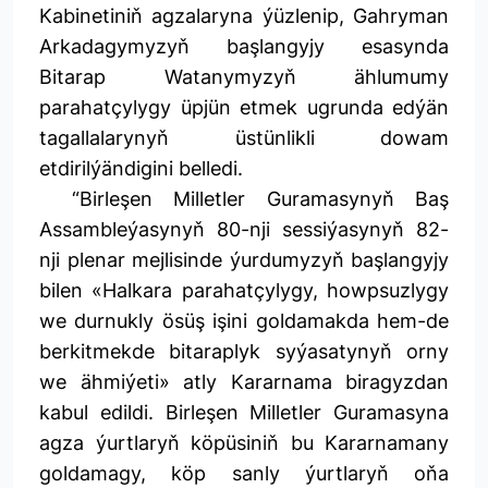
Kabinetiniň agzalaryna ýüzlenip, Gahryman
Arkadagymyzyň başlangyjy esasynda
Bitarap Watanymyzyň ählumumy
parahatçylygy üpjün etmek ugrunda edýän
tagallalarynyň üstünlikli dowam
etdirilýändigini belledi.
“Birleşen Milletler Guramasynyň Baş
Assambleýasynyň 80-nji sessiýasynyň 82-
nji plenar mejlisinde ýurdumyzyň başlangyjy
bilen «Halkara parahatçylygy, howpsuzlygy
we durnukly ösüş işini goldamakda hem-de
berkitmekde bitaraplyk syýasatynyň orny
we ähmiýeti» atly Kararnama biragyzdan
kabul edildi. Birleşen Milletler Guramasyna
agza ýurtlaryň köpüsiniň bu Kararnamany
goldamagy, köp sanly ýurtlaryň oňa