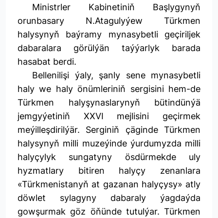
Ministrler Kabinetiniň Başlygynyň
orunbasary N.Atagulyýew Türkmen
halysynyň baýramy mynasybetli geçiriljek
dabaralara görülýän taýýarlyk barada
hasabat berdi.
Bellenilişi ýaly, şanly sene mynasybetli
haly we haly önümleriniň sergisini hem-de
Türkmen halyşynaslarynyň bütindünýä
jemgyýetiniň XXVI mejlisini geçirmek
meýilleşdirilýär. Serginiň çäginde Türkmen
halysynyň milli muzeýinde ýurdumyzda milli
halyçylyk sungatyny ösdürmekde uly
hyzmatlary bitiren halyçy zenanlara
«Türkmenistanyň at gazanan halyçysy» atly
döwlet sylagyny dabaraly ýagdaýda
gowşurmak göz öňünde tutulýar. Türkmen