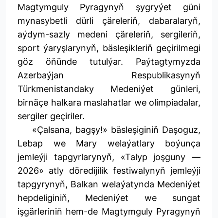
Magtymguly Pyragynyň şygryýet güni
mynasybetli dürli çäreleriň, dabaralaryň,
aýdym-sazly medeni çäreleriň, sergileriň,
sport ýaryşlarynyň, bäsleşikleriň geçirilmegi
göz öňünde tutulýar. Paýtagtymyzda
Azerbaýjan Respublikasynyň
Türkmenistandaky Medeniýet günleri,
birnäçe halkara maslahatlar we olimpiadalar,
sergiler geçiriler.
«Çalsana, bagşy!» bäsleşiginiň Daşoguz,
Lebap we Mary welaýatlary boýunça
jemleýji tapgyrlarynyň, «Talyp joşguny —
2026» atly döredijilik festiwalynyň jemleýji
tapgyrynyň, Balkan welaýatynda Medeniýet
hepdeliginiň, Medeniýet we sungat
işgärleriniň hem-de Magtymguly Pyragynyň