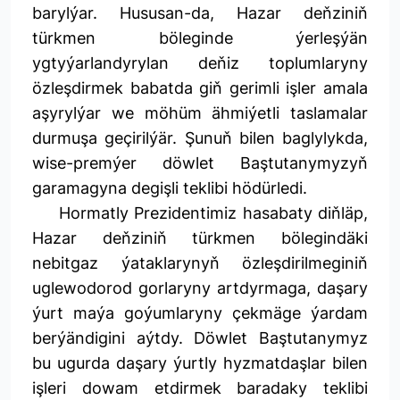
barylýar. Hususan-da, Hazar deňziniň
türkmen böleginde ýerleşýän
ygtyýarlandyrylan deňiz toplumlaryny
özleşdirmek babatda giň gerimli işler amala
aşyrylýar we möhüm ähmiýetli taslamalar
durmuşa geçirilýär. Şunuň bilen baglylykda,
wise-premýer döwlet Baştutanymyzyň
garamagyna degişli teklibi hödürledi.
Hormatly Prezidentimiz hasabaty diňläp,
Hazar deňziniň türkmen bölegindäki
nebitgaz ýataklarynyň özleşdirilmeginiň
uglewodorod gorlaryny artdyrmaga, daşary
ýurt maýa goýumlaryny çekmäge ýardam
berýändigini aýtdy. Döwlet Baştutanymyz
bu ugurda daşary ýurtly hyzmatdaşlar bilen
işleri dowam etdirmek baradaky teklibi