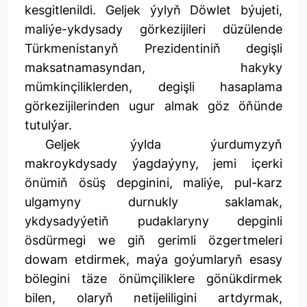
kesgitlenildi. Geljek ýylyň Döwlet býujeti,
maliýe-ykdysady görkezijileri düzülende
Türkmenistanyň Prezidentiniň degişli
maksatnamasyndan, hakyky
mümkinçiliklerden, degişli hasaplama
görkezijilerinden ugur almak göz öňünde
tutulýar.
Geljek ýylda ýurdumyzyň
makroykdysady ýagdaýyny, jemi içerki
önümiň ösüş depginini, maliýe, pul-karz
ulgamyny durnukly saklamak,
ykdysadyýetiň pudaklaryny depginli
ösdürmegi we giň gerimli özgertmeleri
dowam etdirmek, maýa goýumlaryň esasy
bölegini täze önümçiliklere gönükdirmek
bilen, olaryň netijeliligini artdyrmak,