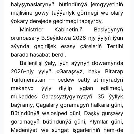
halyşynaslarynyň bütindünýä jemgyýetiniň
mejlisine gowy taýýarlyk görmegi we olary
ýokary derejede geçirmegi tabşyrdy.
Ministrler Kabinetiniň Başlygynyň
orunbasary B.Seýidowa 2026-njy ýylyň iýun
aýynda geçiriljek esasy çäreleriň Tertibi
barada hasabat berdi.
Bellenilişi ýaly, iýun aýynyň dowamynda
2026-njy ýylyň «Garaşsyz, baky Bitarap
Türkmenistan — bedew batly at-myradyň
mekany» ýyly diýlip yglan edilmegi,
mukaddes Garaşsyzlygymyzyň 35 ýyllyk
baýramy, Çagalary goramagyň halkara güni,
Bütindünýä welosiped güni, Daşky gurşawy
goramagyň bütindünýä güni, Ylymlar güni,
Medeniýet we sungat işgärleriniň hem-de