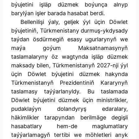
býujetini işläp düzmek boýunça alnyp
barylýan işler barada hasabat berdi.
Bellenilişi ýaly, geljek ýyl üçin Döwlet
býujetiniň, Türkmenistany durmuş-ykdysady
taýdan ösdürmegiň esasy ugurlarynyň we
maýa goýum Maksatnamasynyň
taslamalaryny öz wagtynda işläp düzmek
maksady bilen, Türkmenistanyň 2027-nji ýyl
üçin Döwlet býujetini düzmek hakynda
Türkmenistanyň Prezidentiniň Kararynyň
taslamasy taýýarlanyldy. Bu taslamada
Döwlet býujetini düzmek üçin ministrlikler,
pudaklaýyn dolandyryş edaralary,
häkimlikler tarapyndan berilmäge degişli
hasabatlary hem-de maglumatlary
taýýarlamagyň tertibi we möhletleri anyk