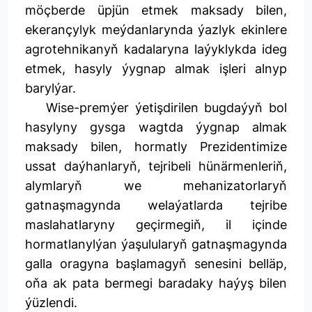
möçberde üpjün etmek maksady bilen,
ekerançylyk meýdanlarynda ýazlyk ekinlere
agrotehnikanyň kadalaryna laýyklykda ideg
etmek, hasyly ýygnap almak işleri alnyp
barylýar.
Wise-premýer ýetişdirilen bugdaýyň bol
hasylyny gysga wagtda ýygnap almak
maksady bilen, hormatly Prezidentimize
ussat daýhanlaryň, tejribeli hünärmenleriň,
alymlaryň we mehanizatorlaryň
gatnaşmagynda welaýatlarda tejribe
maslahatlaryny geçirmegiň, il içinde
hormatlanylýan ýaşulularyň gatnaşmagynda
galla oragyna başlamagyň senesini belläp,
oňa ak pata bermegi baradaky haýyş bilen
ýüzlendi.