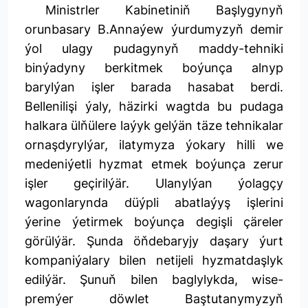
Ministrler Kabinetiniň Başlygynyň
orunbasary B.Annaýew ýurdumyzyň demir
ýol ulagy pudagynyň maddy-tehniki
binýadyny berkitmek boýunça alnyp
barylýan işler barada hasabat berdi.
Bellenilişi ýaly, häzirki wagtda bu pudaga
halkara ülňülere laýyk gelýän täze tehnikalar
ornaşdyrylýar, ilatymyza ýokary hilli we
medeniýetli hyzmat etmek boýunça zerur
işler geçirilýär. Ulanylýan ýolagçy
wagonlarynda düýpli abatlaýyş işlerini
ýerine ýetirmek boýunça degişli çäreler
görülýär. Şunda öňdebaryjy daşary ýurt
kompaniýalary bilen netijeli hyzmatdaşlyk
edilýär. Şunuň bilen baglylykda, wise-
premýer döwlet Baştutanymyzyň