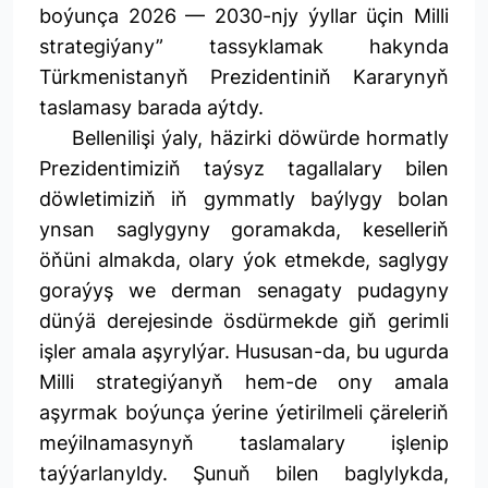
boýunça 2026 — 2030-njy ýyllar üçin Milli
strategiýany” tassyklamak hakynda
Türkmenistanyň Prezidentiniň Kararynyň
taslamasy barada aýtdy.
Bellenilişi ýaly, häzirki döwürde hormatly
Prezidentimiziň taýsyz tagallalary bilen
döwletimiziň iň gymmatly baýlygy bolan
ynsan saglygyny goramakda, keselleriň
öňüni almakda, olary ýok etmekde, saglygy
goraýyş we derman senagaty pudagyny
dünýä derejesinde ösdürmekde giň gerimli
işler amala aşyrylýar. Hususan-da, bu ugurda
Milli strategiýanyň hem-de ony amala
aşyrmak boýunça ýerine ýetirilmeli çäreleriň
meýilnamasynyň taslamalary işlenip
taýýarlanyldy. Şunuň bilen baglylykda,