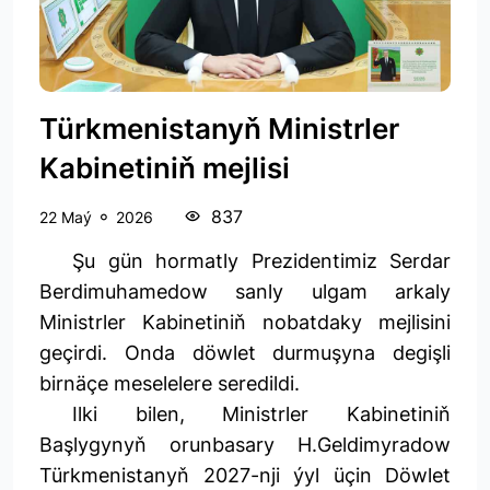
Türkmenistanyň Ministrler
Kabinetiniň mejlisi
837
22 Maý
2026
Şu gün hormatly Prezidentimiz Serdar
Berdimuhamedow sanly ulgam arkaly
Ministrler Kabinetiniň nobatdaky mejlisini
geçirdi. Onda döwlet durmuşyna degişli
birnäçe meselelere seredildi.
Ilki bilen, Ministrler Kabinetiniň
Başlygynyň orunbasary H.Geldimyradow
Türkmenistanyň 2027-nji ýyl üçin Döwlet