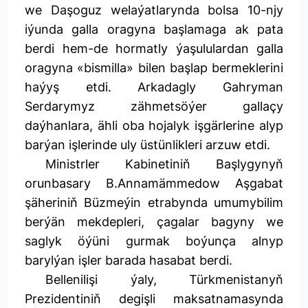
we Daşoguz welaýatlarynda bolsa 10-njy
iýunda galla oragyna başlamaga ak pata
berdi hem-de hormatly ýaşululardan galla
oragyna «bismilla» bilen başlap bermeklerini
haýyş etdi. Arkadagly Gahryman
Serdarymyz zähmetsöýer gallaçy
daýhanlara, ähli oba hojalyk işgärlerine alyp
barýan işlerinde uly üstünlikleri arzuw etdi.
Ministrler Kabinetiniň Başlygynyň
orunbasary B.Annamämmedow Aşgabat
şäheriniň Büzmeýin etrabynda umumybilim
berýän mekdepleri, çagalar bagyny we
saglyk öýüni gurmak boýunça alnyp
barylýan işler barada hasabat berdi.
Bellenilişi ýaly, Türkmenistanyň
Prezidentiniň degişli maksatnamasynda