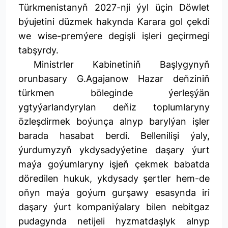
Türkmenistanyň 2027-nji ýyl üçin Döwlet
býujetini düzmek hakynda Karara gol çekdi
we wise-premýere degişli işleri geçirmegi
tabşyrdy.
Ministrler Kabinetiniň Başlygynyň
orunbasary G.Agajanow Hazar deňziniň
türkmen böleginde ýerleşýän
ygtyýarlandyrylan deňiz toplumlaryny
özleşdirmek boýunça alnyp barylýan işler
barada hasabat berdi. Bellenilişi ýaly,
ýurdumyzyň ykdysadyýetine daşary ýurt
maýa goýumlaryny işjeň çekmek babatda
döredilen hukuk, ykdysady şertler hem-de
oňyn maýa goýum gurşawy esasynda iri
daşary ýurt kompaniýalary bilen nebitgaz
pudagynda netijeli hyzmatdaşlyk alnyp