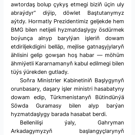
awtordaş bolup çykyş etmegi biziň üçin uly
abraýdyr” diýip, döwlet Baştutanymyz
aýtdy. Hormatly Prezidentimiz geljekde hem
BMG bilen netijeli hyzmatdaşlygy ösdürmek
boýunça alnyp barylýan işleriň dowam
etdiriljekdigini belläp, mejlise gatnaşyjylaryň
ählisini gelip gowşan hoş habar — möhüm
ähmiýetli Kararnamanyň kabul edilmegi bilen
tüýs ýürekden gutlady.
Soňra Ministrler Kabinetiniň Başlygynyň
orunbasary, daşary işler ministri hasabatyny
dowam edip, Türkmenistanyň Bütindünýä
Söwda Guramasy bilen alyp barýan
hyzmatdaşlygy barada hasabat berdi.
Bellenilişi ýaly, Gahryman
Arkadagymyzyň başlangyçlarynyň