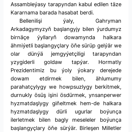
Assambleýasy tarapyndan kabul edilen täze
Kararnama barada hasabat berdi.
Bellenilişi ýaly, Gahryman
Arkadagymyzyň başlangyjy bilen ýurdumyz
birnäçe ýyllaryň dowamynda halkara
ähmiýetli başlangyçlary öňe sürüp gelýär we
olar dünýä jemgyýetçiligi tarapyndan
yzygiderli goldaw tapýar. Hormatly
Prezidentimiz bu ýoly ýokary derejede
dowam etdirmek bilen, ählumumy
parahatçylygy we howpsuzlygy berkitmek,
durnukly ösüş işini ösdürmek, ynsanperwer
hyzmatdaşlygy giňeltmek hem-de halkara
hyzmatdaşlygy dürli ugurlar boýunça
ilerletmek bilen bagly meseleler boýunça
başlangyçlary öňe sürýär. Birleşen Milletler