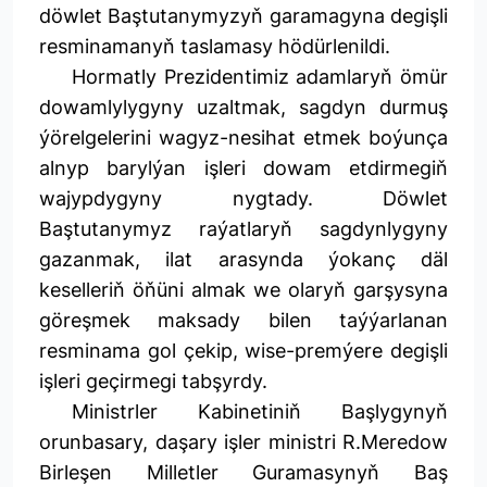
döwlet Baştutanymyzyň garamagyna degişli
resminamanyň taslamasy hödürlenildi.
Hormatly Prezidentimiz adamlaryň ömür
dowamlylygyny uzaltmak, sagdyn durmuş
ýörelgelerini wagyz-nesihat etmek boýunça
alnyp barylýan işleri dowam etdirmegiň
wajypdygyny nygtady. Döwlet
Baştutanymyz raýatlaryň sagdynlygyny
gazanmak, ilat arasynda ýokanç däl
keselleriň öňüni almak we olaryň garşysyna
göreşmek maksady bilen taýýarlanan
resminama gol çekip, wise-premýere degişli
işleri geçirmegi tabşyrdy.
Ministrler Kabinetiniň Başlygynyň
orunbasary, daşary işler ministri R.Meredow
Birleşen Milletler Guramasynyň Baş