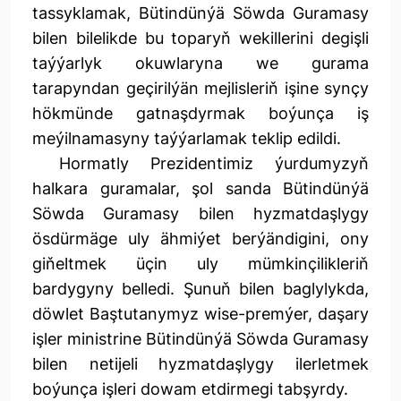
tassyklamak, Bütindünýä Söwda Guramasy
bilen bilelikde bu toparyň wekillerini degişli
taýýarlyk okuwlaryna we gurama
tarapyndan geçirilýän mejlisleriň işine synçy
hökmünde gatnaşdyrmak boýunça iş
meýilnamasyny taýýarlamak teklip edildi.
Hormatly Prezidentimiz ýurdumyzyň
halkara guramalar, şol sanda Bütindünýä
Söwda Guramasy bilen hyzmatdaşlygy
ösdürmäge uly ähmiýet berýändigini, ony
giňeltmek üçin uly mümkinçilikleriň
bardygyny belledi. Şunuň bilen baglylykda,
döwlet Baştutanymyz wise-premýer, daşary
işler ministrine Bütindünýä Söwda Guramasy
bilen netijeli hyzmatdaşlygy ilerletmek
boýunça işleri dowam etdirmegi tabşyrdy.