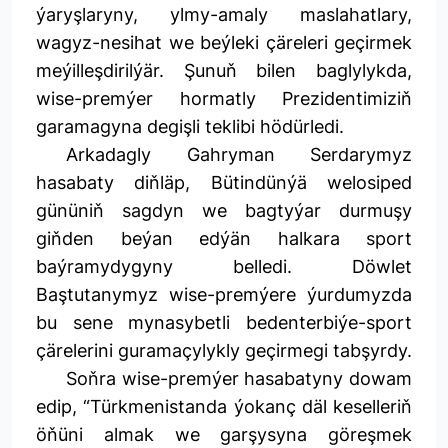
ýaryşlaryny, ylmy-amaly maslahatlary,
wagyz-nesihat we beýleki çäreleri geçirmek
meýilleşdirilýär. Şunuň bilen baglylykda,
wise-premýer hormatly Prezidentimiziň
garamagyna degişli teklibi hödürledi.
Arkadagly Gahryman Serdarymyz
hasabaty diňläp, Bütindünýä welosiped
gününiň sagdyn we bagtyýar durmuşy
giňden beýan edýän halkara sport
baýramydygyny belledi. Döwlet
Baştutanymyz wise-premýere ýurdumyzda
bu sene mynasybetli bedenterbiýe-sport
çärelerini guramaçylykly geçirmegi tabşyrdy.
Soňra wise-premýer hasabatyny dowam
edip, “Türkmenistanda ýokanç däl keselleriň
öňüni almak we garşysyna göreşmek