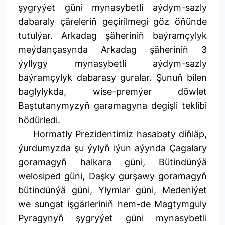
şygryýet güni mynasybetli aýdym-sazly
dabaraly çäreleriň geçirilmegi göz öňünde
tutulýar. Arkadag şäheriniň baýramçylyk
meýdançasynda Arkadag şäheriniň 3
ýyllygy mynasybetli aýdym-sazly
baýramçylyk dabarasy guralar. Şunuň bilen
baglylykda, wise-premýer döwlet
Baştutanymyzyň garamagyna degişli teklibi
hödürledi.
Hormatly Prezidentimiz hasabaty diňläp,
ýurdumyzda şu ýylyň iýun aýynda Çagalary
goramagyň halkara güni, Bütindünýä
welosiped güni, Daşky gurşawy goramagyň
bütindünýä güni, Ylymlar güni, Medeniýet
we sungat işgärleriniň hem-de Magtymguly
Pyragynyň şygryýet güni mynasybetli