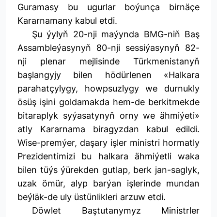
Guramasy bu ugurlar boýunça birnäçe
Kararnamany kabul etdi.
Şu ýylyň 20-nji maýynda BMG-niň Baş
Assambleýasynyň 80-nji sessiýasynyň 82-
nji plenar mejlisinde Türkmenistanyň
başlangyjy bilen hödürlenen «Halkara
parahatçylygy, howpsuzlygy we durnukly
ösüş işini goldamakda hem-de berkitmekde
bitaraplyk syýasatynyň orny we ähmiýeti»
atly Kararnama biragyzdan kabul edildi.
Wise-premýer, daşary işler ministri hormatly
Prezidentimizi bu halkara ähmiýetli waka
bilen tüýs ýürekden gutlap, berk jan-saglyk,
uzak ömür, alyp barýan işlerinde mundan
beýläk-de uly üstünlikleri arzuw etdi.
Döwlet Baştutanymyz Ministrler