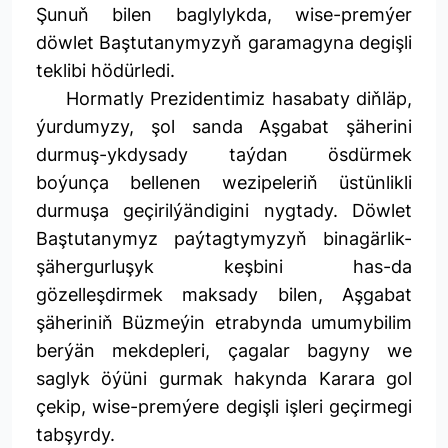
Şunuň bilen baglylykda, wise-premýer
döwlet Baştutanymyzyň garamagyna degişli
teklibi hödürledi.
Hormatly Prezidentimiz hasabaty diňläp,
ýurdumyzy, şol sanda Aşgabat şäherini
durmuş-ykdysady taýdan ösdürmek
boýunça bellenen wezipeleriň üstünlikli
durmuşa geçirilýändigini nygtady. Döwlet
Baştutanymyz paýtagtymyzyň binagärlik-
şähergurluşyk keşbini has-da
gözelleşdirmek maksady bilen, Aşgabat
şäheriniň Büzmeýin etrabynda umumybilim
berýän mekdepleri, çagalar bagyny we
saglyk öýüni gurmak hakynda Karara gol
çekip, wise-premýere degişli işleri geçirmegi
tabşyrdy.