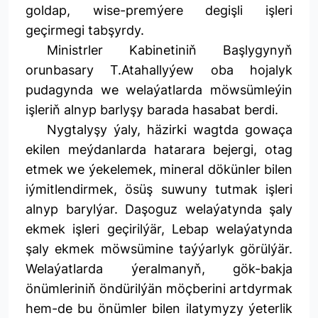
goldap, wise-premýere degişli işleri
geçirmegi tabşyrdy.
Ministrler Kabinetiniň Başlygynyň
orunbasary T.Atahallyýew oba hojalyk
pudagynda we welaýatlarda möwsümleýin
işleriň alnyp barlyşy barada hasabat berdi.
Nygtalyşy ýaly, häzirki wagtda gowaça
ekilen meýdanlarda hatarara bejergi, otag
etmek we ýekelemek, mineral dökünler bilen
iýmitlendirmek, ösüş suwuny tutmak işleri
alnyp barylýar. Daşoguz welaýatynda şaly
ekmek işleri geçirilýär, Lebap welaýatynda
şaly ekmek möwsümine taýýarlyk görülýär.
Welaýatlarda ýeralmanyň, gök-bakja
önümleriniň öndürilýän möçberini artdyrmak
hem-de bu önümler bilen ilatymyzy ýeterlik