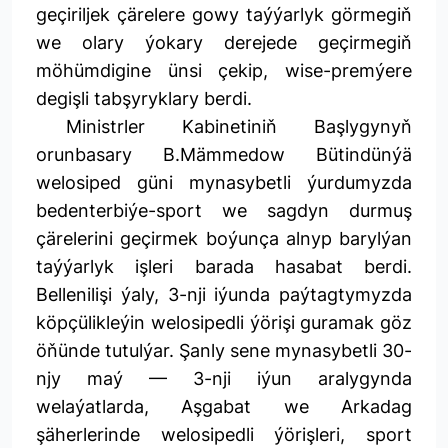
geçiriljek çärelere gowy taýýarlyk görmegiň
we olary ýokary derejede geçirmegiň
möhümdigine ünsi çekip, wise-premýere
degişli tabşyryklary berdi.
Ministrler Kabinetiniň Başlygynyň
orunbasary B.Mämmedow Bütindünýä
welosiped güni mynasybetli ýurdumyzda
bedenterbiýe-sport we sagdyn durmuş
çärelerini geçirmek boýunça alnyp barylýan
taýýarlyk işleri barada hasabat berdi.
Bellenilişi ýaly, 3-nji iýunda paýtagtymyzda
köpçülikleýin welosipedli ýörişi guramak göz
öňünde tutulýar. Şanly sene mynasybetli 30-
njy maý — 3-nji iýun aralygynda
welaýatlarda, Aşgabat we Arkadag
şäherlerinde welosipedli ýörişleri, sport