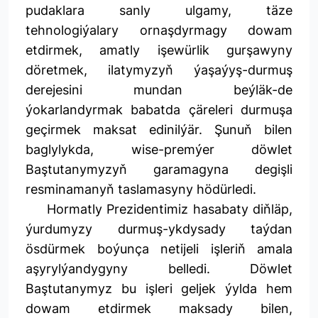
pudaklara sanly ulgamy, täze
tehnologiýalary ornaşdyrmagy dowam
etdirmek, amatly işewürlik gurşawyny
döretmek, ilatymyzyň ýaşaýyş-durmuş
derejesini mundan beýläk-de
ýokarlandyrmak babatda çäreleri durmuşa
geçirmek maksat edinilýär. Şunuň bilen
baglylykda, wise-premýer döwlet
Baştutanymyzyň garamagyna degişli
resminamanyň taslamasyny hödürledi.
Hormatly Prezidentimiz hasabaty diňläp,
ýurdumyzy durmuş-ykdysady taýdan
ösdürmek boýunça netijeli işleriň amala
aşyrylýandygyny belledi. Döwlet
Baştutanymyz bu işleri geljek ýylda hem
dowam etdirmek maksady bilen,