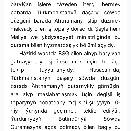
barylýan işlere täzeden itergi bermek
babatda Türkmenistanyň daşary söwda
düzgüni barada Ähtnamany işläp düzmek
maksady bilen iş topary döredildi. Şeýle hem
Maliýe we ykdysadyýet ministrliginde bu
gurama bilen hyzmatdaşlyk bölümi açyldy.
Häzirki wagtda BSG bilen alnyp barylýan
gatnaşyklary işjeňleşdirmek üçin birnäçe
teklip taýýarlanyldy. Hususan-da,
Türkmenistanyň daşary söwda düzgüni
barada Ähtnamanyň gutarnykly görnüşini
ara alyp maslahatlaşmak üçin degişli iş
toparynyň nobatdaky mejlisini şu ýylyň 10-
njy iýunynda geçirmek teklip edilýär.
Ýurdumyzyň Bütindünýä Söwda
Guramasyna agza bolmagy bilen bagly bu