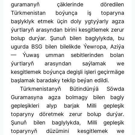
guramanyň çäklerinde döredilen
Türkmenistan boýunça iş toparyna
başlyklyk etmek üçin doly ygtyýarly agza
ýurtlaryň arasyndan birini kesgitlemek zerur
bolup durýar. Şunuň bilen baglylykda, bu
ugurda BSG bilen bilelikde Ýewropa, Aziýa
— Ýuwaş umman sebitlerinden bolan
ýurtlaryň arasyndan saýlamak we
kesgitlemek boýunça degişli işleri geçirmäge
başlamak baradaky teklip beýan edildi.
Türkmenistanyň Bütindünýä Söwda
Guramasyna agza bolmagy bilen bagly
gepleşikleri alyp barjak Milli gepleşik
toparyny döretmek zerur bolup durýar.
Şunuň bilen baglylykda, Milli gepleşik
toparynyň düzümini kesgitlemek we