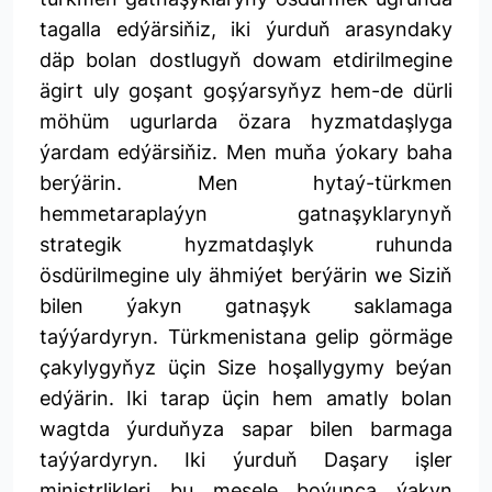
tagalla edýärsiňiz, iki ýurduň arasyndaky
däp bolan dostlugyň dowam etdirilmegine
ägirt uly goşant goşýarsyňyz hem-de dürli
möhüm ugurlarda özara hyzmatdaşlyga
ýardam edýärsiňiz. Men muňa ýokary baha
berýärin. Men hytaý-türkmen
hemmetaraplaýyn gatnaşyklarynyň
strategik hyzmatdaşlyk ruhunda
ösdürilmegine uly ähmiýet berýärin we Siziň
bilen ýakyn gatnaşyk saklamaga
taýýardyryn. Türkmenistana gelip görmäge
çakylygyňyz üçin Size hoşallygymy beýan
edýärin. Iki tarap üçin hem amatly bolan
wagtda ýurduňyza sapar bilen barmaga
taýýardyryn. Iki ýurduň Daşary işler
ministrlikleri bu mesele boýunça ýakyn