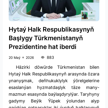
Hytaý Halk Respublikasynyň
Başlygy Türkmenistanyň
Prezidentine hat iberdi
883
20 Maý
2026
Häzirki döwürde Türkmenistan bilen
Hytaý Halk Respublikasynyň arasynda özara
ynanyşmak, deňhukuklylyk ýörelgelerine
esaslanýan hyzmatdaşlyk täze many-
mazmun esasynda baýlaşdyrylýar. Taryhyny
gadymy Beýik Ýüpek ýolundan alyp
gaýdýan gatnaşyklar iki ýurduň halklarynyň