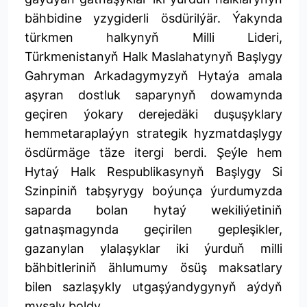
bähbidine yzygiderli ösdürilýär. Ýakynda
türkmen halkynyň Milli Lideri,
Türkmenistanyň Halk Maslahatynyň Başlygy
Gahryman Arkadagymyzyň Hytaýa amala
aşyran dostluk saparynyň dowamynda
geçiren ýokary derejedäki duşuşyklary
hemmetaraplaýyn strategik hyzmatdaşlygy
ösdürmäge täze itergi berdi. Şeýle hem
Hytaý Halk Respublikasynyň Başlygy Si
Szinpiniň tabşyrygy boýunça ýurdumyzda
saparda bolan hytaý wekiliýetiniň
gatnaşmagynda geçirilen gepleşikler,
gazanylan ylalaşyklar iki ýurduň milli
bähbitleriniň ählumumy ösüş maksatlary
bilen sazlaşykly utgaşýandygynyň aýdyň
mysaly boldy.