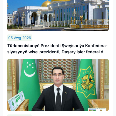
05 Awg 2026
Türk­me­nis­ta­nyň Prezidenti Şweý­sa­ri­ýa Kon­fe­de­ra­
si­ýa­sy­nyň wi­se-prezidenti, Da­şa­ry iş­ler fe­de­ral de­
par­ta­men­ti­niň baş­ly­gy­ny ka­bul et­di