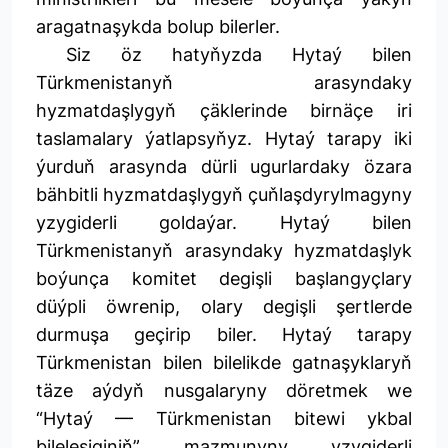
aragatnaşykda bolup bilerler.
Siz öz hatyňyzda Hytaý bilen
Türkmenistanyň arasyndaky
hyzmatdaşlygyň çäklerinde birnäçe iri
taslamalary ýatlapsyňyz. Hytaý tarapy iki
ýurduň arasynda dürli ugurlardaky özara
bähbitli hyzmatdaşlygyň çuňlaşdyrylmagyny
yzygiderli goldaýar. Hytaý bilen
Türkmenistanyň arasyndaky hyzmatdaşlyk
boýunça komitet degişli başlangyçlary
düýpli öwrenip, olary degişli şertlerde
durmuşa geçirip biler. Hytaý tarapy
Türkmenistan bilen bilelikde gatnaşyklaryň
täze aýdyň nusgalaryny döretmek we
“Hytaý — Türkmenistan bitewi ykbal
bileleşiginiň” mazmunyny yzygiderli