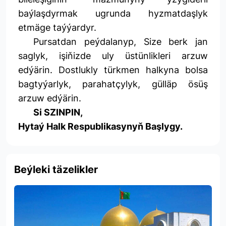
baýlaşdyrmak ugrunda hyzmatdaşlyk
etmäge taýýardyr.
Pursatdan peýdalanyp, Size berk jan
saglyk, işiňizde uly üstünlikleri arzuw
edýärin. Dostlukly türkmen halkyna bolsa
bagtyýarlyk, parahatçylyk, gülläp ösüş
arzuw edýärin.
Si SZINPIN,
Hytaý Halk Respublikasynyň Başlygy.
Beýleki täzelikler