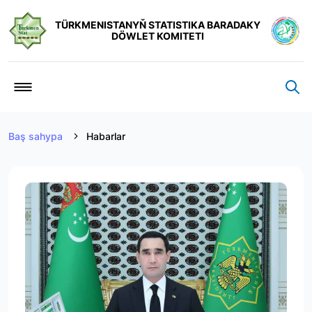
TÜRKMENISTANYŇ STATISTIKA BARADAKY
DÖWLET KOMITETI
Baş sahypa
Habarlar