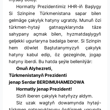
Hormatly Prezidentimiz HHR-iň Başlygy
Si Szinpine Türkmenistana sapar bilen
gelmäge çakylyk hatyny ugratdy. Munuň özi
türkmen-hytaý gatnaşyklarynda täze
sahypany açmak bilen, hyzmatdaşlygyň
geljekki ugurlaryna badalga berer. Si Szinpin
hem döwlet Baştutanymyzyň çakylyk
hatyny kabul edip, öz gezeginde, jogap
hatyny iberdi. Bu hatda şeýle bellenilýär:
Onuň Alyhezreti,
Türkmenistanyň Prezidenti
jenap Serdar BERDIMUHAMEDOWA
Hormatly jenap Prezident!
Siziň iberen çakylyk hatyňyzy aldym.
Siz uzak wagtyň dowamynda hytaý-
türkmen gatnaşyklaryny ösdürmek ugrunda