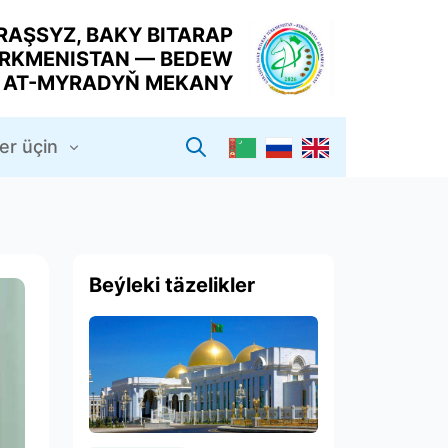
RAŞSYZ, BAKY BITARAP
RKMENISTAN — BEDEW
Y AT-MYRADYŇ MEKANY
er üçin
Beýleki täzelikler