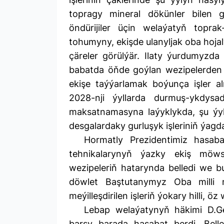
topragy mineral dökünler bilen 
öndürijiler üçin welaýatyň topra
tohumyny, ekişde ulanyljak oba hoj
çäreler görülýär. Ilaty ýurdumyzda
babatda öňde goýlan wezipelerden ug
ekişe taýýarlamak boýunça işler 
2028-nji ýyllarda durmuş-ykdys
maksatnamasyna laýyklykda, şu ýyl 
desgalardaky gurluşyk işleriniň ýagd
Hormatly Prezidentimiz hasaba
tehnikalarynyň ýazky ekiş möwsü
wezipeleriň hatarynda belledi we b
döwlet Baştutanymyz Oba milli 
meýilleşdirilen işleriň ýokary hilli, 
Lebap welaýatynyň häkimi D.Ge
barşy barada hasabat berdi. Belle