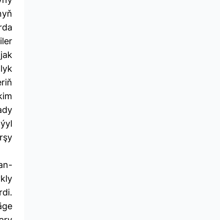
nyň
rda
iler
jak
lyk
riň
kim
ady
ýyl
rşy
an-
kly
di.
äge
ary