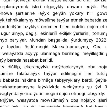
gurplandyrmak işleri utgaşykly dowam edýär. Pa
k-howa şertlerine laýyk gelýän ýokary hilli gow
alyk tehnikalaryny möwsüme taýýar etmek babatda ze
 öndürilýän azyklyk önümler bilen bolelin üpjün et
ur alnyp, degişli ekinleriň ekiljek ýerlerini, tohum
alnyp barylýar. Mundan başga-da, ýurdumyzy 202
ady taýdan ösdürmegiň Maksatnamasyna, Oba mi
welaýatda açylyp ulanmaga berilmegi meýilleşdiril
aýy barada hasabat berildi.
ty diňläp, ekerançylyk meýdanlarynyň, oba hoja
mine talabalaýyk taýýar edilmegini ileri tutul
u babatda häkime birnäçe tabşyryklary berdi. Şeýle
maksatnamasyna laýyklykda welaýatda şu ýyl ü
öz wagtynda ýerine ýetirilmegini üpjün etmegi tabşyrdy.
njiýew welaýatda möwsümleýin oba hojalyk işleri
nilişi ýaly, şu ýyl welaýatda bugdaýyň bol hasyl