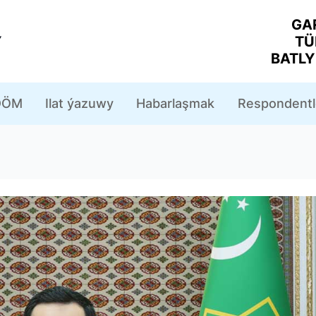
GA
Y
TÜ
BATL
ÖM
Ilat ýazuwy
Habarlaşmak
Respondentl