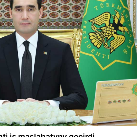
i iş maslahatyny geçirdi