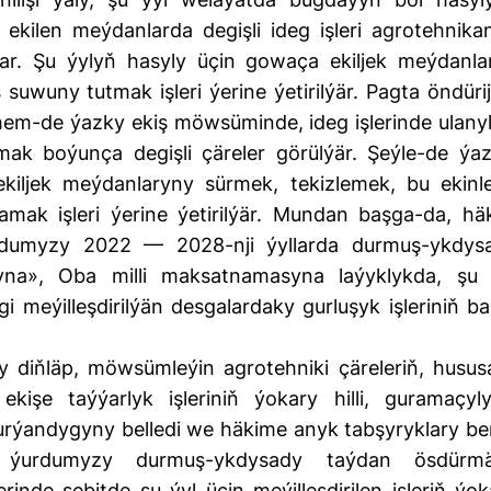
ekilen meýdanlarda degişli ideg işleri agrotehnika
ýar. Şu ýylyň hasyly üçin gowaça ekiljek meýdanla
suwuny tutmak işleri ýerine ýetirilýär. Pagta öndürij
hem-de ýazky ekiş möwsüminde, ideg işlerinde ulanyl
mak boýunça degişli çäreler görülýär. Şeýle-de ýaz
ekiljek meýdanlaryny sürmek, tekizlemek, bu ekinle
ak işleri ýerine ýetirilýär. Mundan başga-da, hä
urdumyzy 2022 — 2028-nji ýyllarda durmuş-ykdys
na», Oba milli maksatnamasyna laýyklykda, şu 
 meýilleşdirilýän desgalardaky gurluşyk işleriniň ba
y diňläp, möwsümleýin agrotehniki çäreleriň, husus
işe taýýarlyk işleriniň ýokary hilli, guramaçyly
urýandygyny belledi we häkime anyk tabşyryklary ber
 ýurdumyzy durmuş-ykdysady taýdan ösdürm
inde sebitde şu ýyl üçin meýilleşdirilen işleriň ýok