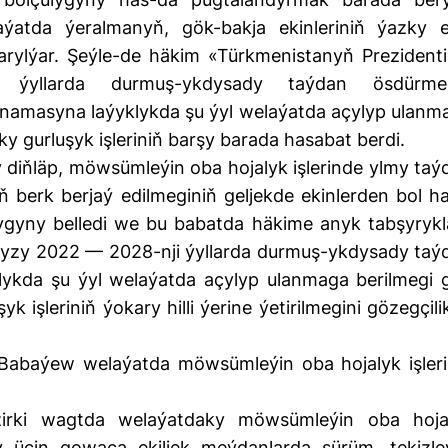
aýatda ýeralmanyň, gök-bakja ekinleriniň ýazky e
arylýar. Şeýle-de häkim «Türkmenistanyň Prezidenti
ýyllarda durmuş-ykdysady taýdan ösdürme
namasyna laýyklykda şu ýyl welaýatda açylyp ulanm
ky gurluşyk işleriniň barşy barada hasabat berdi.
 diňläp, möwsümleýin oba hojalyk işlerinde ylmy taý
ň berk berjaý edilmeginiň geljekde ekinlerden bol ha
ygyny belledi we bu babatda häkime anyk tabşyrykl
yzy 2022 — 2028-nji ýyllarda durmuş-ykdysady taý
ykda şu ýyl welaýatda açylyp ulanmaga berilmegi 
 işleriniň ýokary hilli ýerine ýetirilmegini gözegçil
Babaýew welaýatda möwsümleýin oba hojalyk işleri
zirki wagtda welaýatdaky möwsümleýin oba hoja
ly üçin gowaça ekiljek meýdanlarda sürüm, tekizleý