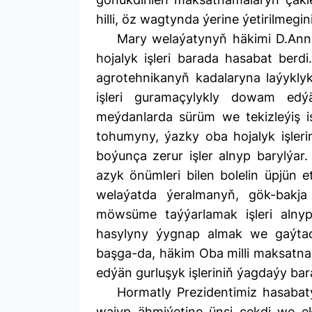
hilli, öz wagtynda ýerine ýetirilmegi
Mary welaýatynyň häkimi D.An
hojalyk işleri barada hasabat berdi
agrotehnikanyň kadalaryna laýyklyk
işleri guramaçylykly dowam edý
meýdanlarda sürüm we tekizleýiş iş
tohumyny, ýazky oba hojalyk işler
boýunça zerur işler alnyp barylýar
azyk önümleri bilen bolelin üpjün
welaýatda ýeralmanyň, gök-bakja
möwsüme taýýarlamak işleri alnyp
hasylyny ýygnap almak we gaýtad
başga-da, häkim Oba milli maksatn
edýän gurluşyk işleriniň ýagdaýy bar
Hormatly Prezidentimiz hasabaty
wajyp ähmiýetine ünsi çekdi we 