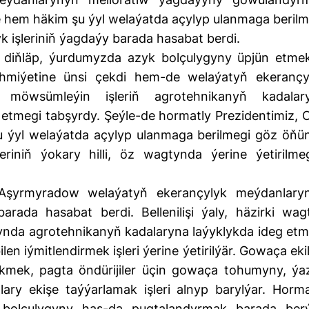
le hem häkim şu ýyl welaýatda açylyp ulanmaga berilm
yk işleriniň ýagdaýy barada hasabat berdi.
diňläp, ýurdumyzda azyk bolçulygyny üpjün etme
miýetine ünsi çekdi hem-de welaýatyň ekerançy
 möwsümleýin işleriň agrotehnikanyň kadalar
n etmegi tabşyrdy. Şeýle-de hormatly Prezidentimiz, 
u ýyl welaýatda açylyp ulanmaga berilmegi göz öňü
eriniň ýokary hilli, öz wagtynda ýerine ýetirilmeg
.Aşyrmyradow welaýatyň ekerançylyk meýdanlary
barada hasabat berdi. Bellenilişi ýaly, häzirki wag
nda agrotehnikanyň kadalaryna laýyklykda ideg etm
en iýmitlendirmek işleri ýerine ýetirilýär. Gowaça eki
ekmek, pagta öndürijiler üçin gowaça tohumyny, ýa
ary ekişe taýýarlamak işleri alnyp barylýar. Horma
 bolçulygyny has-da pugtalandyrmak barada ber