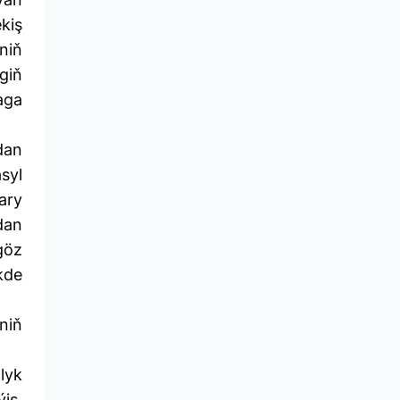
kiş
niň
giň
aga
dan
syl
ary
dan
göz
ikde
niň
lyk
iş,