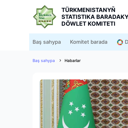
TÜRKMENISTANYŇ
STATISTIKA BARADAK
DÖWLET KOMITETI
D
Baş sahypa
Komitet barada
Baş sahypa
Habarlar