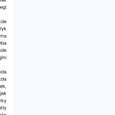
egi
kde
lyk
yna
Oba
nde
ini
nda
tda
ek,
ljek
zky
tly
ýän