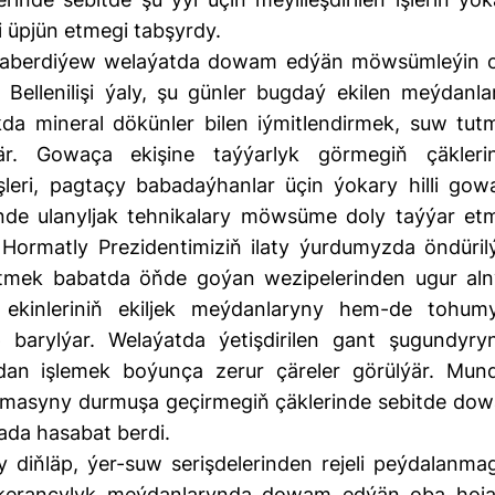
ni üpjün etmegi tabşyrdy.
naberdiýew welaýatda dowam edýän möwsümleýin 
. Bellenilişi ýaly, şu günler bugdaý ekilen meýdanla
da mineral dökünler bilen iýmitlendirmek, suw tut
är. Gowaça ekişine taýýarlyk görmegiň çäkleri
leri, pagtaçy babadaýhanlar üçin ýokary hilli gow
inde ulanyljak tehnikalary möwsüme doly taýýar et
. Hormatly Prezidentimiziň ilaty ýurdumyzda öndüril
 etmek babatda öňde goýan wezipelerinden ugur aln
 ekinleriniň ekiljek meýdanlaryny hem-de tohum
 barylýar. Welaýatda ýetişdirilen gant şugundyry
an işlemek boýunça zerur çäreler görülýär. Mun
amasyny durmuşa geçirmegiň çäklerinde sebitde do
ada hasabat berdi.
 diňläp, ýer-suw serişdelerinden rejeli peýdalanma
ekerançylyk meýdanlarynda dowam edýän oba hoja