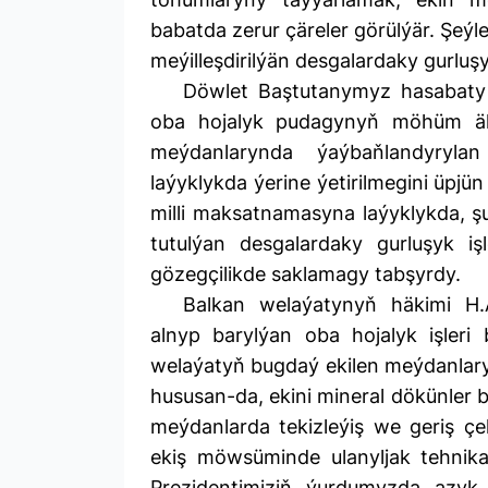
babatda zerur çäreler görülýär. Şeý
meýilleşdirilýän desgalardaky gurluş
Döwlet Baştutanymyz hasabaty 
oba hojalyk pudagynyň möhüm äh
meýdanlarynda ýaýbaňlandyrylan
laýyklykda ýerine ýetirilmegini üpjü
milli maksatnamasyna laýyklykda, ş
tutulýan desgalardaky gurluşyk işl
gözegçilikde saklamagy tabşyrdy.
Balkan welaýatynyň häkimi H
alnyp barylýan oba hojalyk işleri 
welaýatyň bugdaý ekilen meýdanlary
hususan-da, ekini mineral dökünler bil
meýdanlarda tekizleýiş we geriş ç
ekiş möwsüminde ulanyljak tehnikal
Prezidentimiziň ýurdumyzda azyk