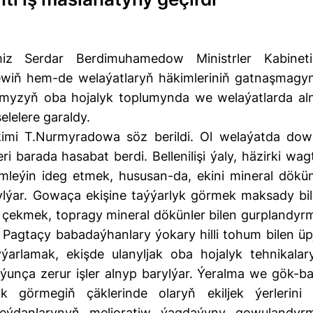
iz Serdar Berdimuhamedow Ministrler Kabineti
ewiň hem-de welaýatlaryň häkimleriniň gatnaşmagy
umyzyň oba hojalyk toplumynda we welaýatlarda al
elelere garaldy.
äkimi T.Nurmyradowa söz berildi. Ol welaýatda do
 barada hasabat berdi. Bellenilişi ýaly, häzirki wag
eýin ideg etmek, hususan-da, ekini mineral dökün
arylýar. Gowaça ekişine taýýarlyk görmek maksady bil
ş çekmek, topragy mineral dökünler bilen gurplandyr
är. Pagtaçy babadaýhanlary ýokary hilli tohum bilen üp
rlamak, ekişde ulanyljak oba hojalyk tehnikalar
ýunça zerur işler alnyp barylýar. Ýeralma we gök-ba
lyk görmegiň çäklerinde olaryň ekiljek ýerlerini
meýdanlarynyň melioratiw ýagdaýyny gowulandyr