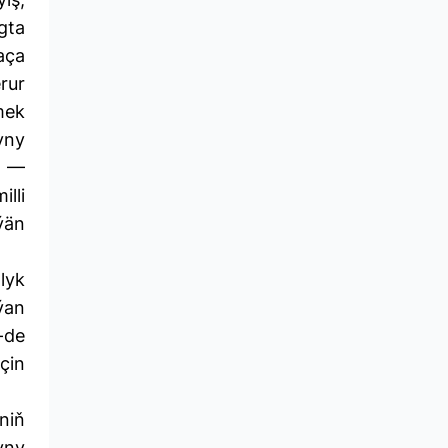
gta
aça
rur
mek
yny
2 —
lli
ýän
lyk
ýan
-de
çin
niň
yny