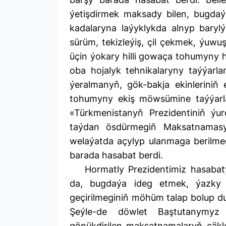
ýetişdirmek maksady bilen, bugdaý 
kadalaryna laýyklykda alnyp baryl
sürüm, tekizleýiş, çil çekmek, ýuwuş 
üçin ýokary hilli gowaça tohumyny 
oba hojalyk tehnikalaryny taýýarla
ýeralmanyň, gök-bakja ekinleriniň 
tohumyny ekiş möwsümine taýýarlam
«Türkmenistanyň Prezidentiniň ý
taýdan ösdürmegiň Maksatnamasy
welaýatda açylyp ulanmaga berilmegi
barada hasabat berdi.
Hormatly Prezidentimiz hasabat
da, bugdaýa ideg etmek, ýazky ek
geçirilmeginiň möhüm talap bolup d
Şeýle-de döwlet Baştutanymyz
gönükdirilen maksatnamalaryň çäkler