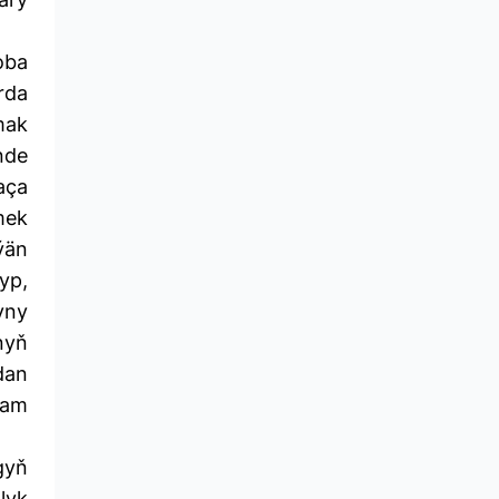
oba
rda
mak
nde
aça
mek
ýän
yp,
yny
nyň
dan
wam
gyň
lyk