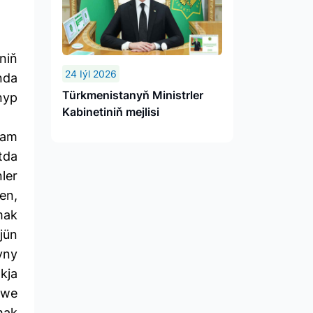
niň
24 Iýl 2026
nda
Türkmenistanyň Ministrler
nyp
Kabinetiniň mejlisi
wam
tda
ler
en,
mak
jün
yny
kja
 we
mak