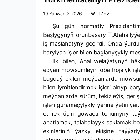
1762
19 Ýanwar
2026
Şu gün hormatly Prezidentim
Başlygynyň orunbasary T.Atahallyý
iş maslahatyny geçirdi. Onda ýurd
barylýan işler bilen baglanyşykly mes
Ilki bilen, Ahal welaýatynyň h
edýän möwsümleýin oba hojalyk işleri
bugdaý ekilen meýdanlarda möwsüml
bilen iýmitlendirmek işleri alnyp b
meýdanlarda sürüm, tekizleýiş, geri
işleri guramaçylykly ýerine ýetirilý
etmek üçin gowaça tohumyny taýýa
abatlamak, talabalaýyk saklamak bo
ekinleriniň ýazky ekişine taýýar
tohumlaryny taýýarlamak, ekin 