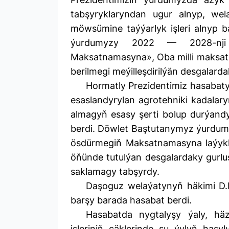
tabşyryklaryndan ugur alnyp, wel
möwsümine taýýarlyk işleri alnyp b
ýurdumyzy 2022 — 2028-nji 
Maksatnamasyna», Oba milli maksat
berilmegi meýilleşdirilýän desgalarda
Hormatly Prezidentimiz hasabaty
esaslandyrylan agrotehniki kadalary
almagyň esasy şerti bolup durýand
berdi. Döwlet Baştutanymyz ýurdum
ösdürmegiň Maksatnamasyna laýykl
öňünde tutulýan desgalardaky gurluşyk
saklamagy tabşyrdy.
Daşoguz welaýatynyň häkimi D.
barşy barada hasabat berdi.
Hasabatda nygtalyşy ýaly, hä
işleriniň çäklerinde şu ýylyň hasy