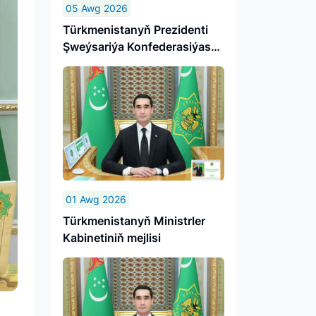
05 Awg 2026
Türk­me­nis­ta­nyň Prezidenti
Şweý­sa­ri­ýa Kon­fe­de­ra­si­ýa­sy­
nyň wi­se-prezidenti, Da­şa­ry
iş­ler fe­de­ral de­par­ta­men­ti­niň
baş­ly­gy­ny ka­bul et­di
01 Awg 2026
Türkmenistanyň Ministrler
Kabinetiniň mejlisi