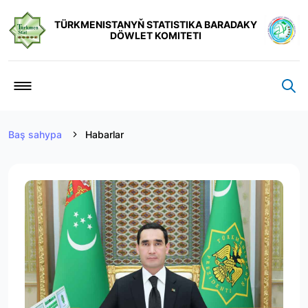
TÜRKMENISTANYŇ STATISTIKA BARADAKY
DÖWLET KOMITETI
Baş sahypa
Habarlar