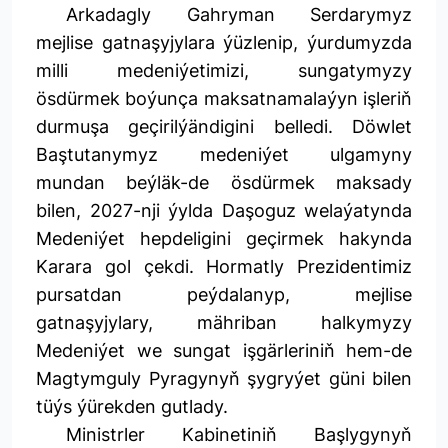
Arkadagly Gahryman Serdarymyz
mejlise gatnaşyjylara ýüzlenip, ýurdumyzda
milli medeniýetimizi, sungatymyzy
ösdürmek boýunça maksatnamalaýyn işleriň
durmuşa geçirilýändigini belledi. Döwlet
Baştutanymyz medeniýet ulgamyny
mundan beýläk-de ösdürmek maksady
bilen, 2027-nji ýylda Daşoguz welaýatynda
Medeniýet hepdeligini geçirmek hakynda
Karara gol çekdi. Hormatly Prezidentimiz
pursatdan peýdalanyp, mejlise
gatnaşyjylary, mähriban halkymyzy
Medeniýet we sungat işgärleriniň hem-de
Magtymguly Pyragynyň şygryýet güni bilen
tüýs ýürekden gutlady.
Ministrler Kabinetiniň Başlygynyň