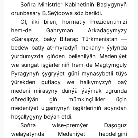
Soňra Ministrler Kabinetiniň Başlygynyň
orunbasary B.Seýidowa söz berildi.
Ol, ilki bilen, hormatly Prezidentimizi
hem-de Gahryman Arkadagymyzy
«Garaşsyz, baky Bitarap Türkmenistan —
bedew batly at-myradyň mekany» ýylynda
ýurdumyzda giňden bellenilýän Medeniýet
we sungat işgärleriniň hem-de Magtymguly
Pyragynyň şygryýet güni mynasybetli tüýs
ýürekden gutlady we halkymyzyň baý
medeni mirasyny dünýä ýaýmak ugrunda
döredilýän giň mümkinçilikler üçin
medeniýet ulgamynyň işgärleriniň adyndan
hoşallygyny beýan etdi.
Soňra wise-premýer Daşoguz
welaýatynda Medeniýet hepdeligini