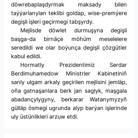
döwrebaplaşdyrmak maksady bilen
taýýarlanylan teklibi goldap, wise-premýere
degişli işleri geçirmegi tabşyrdy.
Mejlisde döwlet durmuşyna degişli
başga-da birnäçe möhüm meselelere
seredildi we olar boýunça degişli çözgütler
kabul edildi.
Hormatly Prezidentimiz Serdar
Berdimuhamedow Ministrler Kabinetiniň
sanly ulgam arkaly geçirilen mejlisini jemläp,
oňa gatnaşanlara berk jan saglyk, maşgala
abadançylygyny, berkarar Watanymyzyň
gülläp ösmegi ugrunda alyp barýan işlerinde
uly üstünlikleri arzuw etdi.