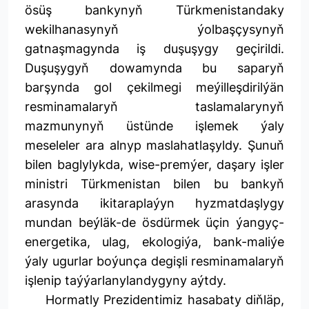
ösüş bankynyň Türkmenistandaky
wekilhanasynyň ýolbaşçysynyň
gatnaşmagynda iş duşuşygy geçirildi.
Duşuşygyň dowamynda bu saparyň
barşynda gol çekilmegi meýilleşdirilýän
resminamalaryň taslamalarynyň
mazmunynyň üstünde işlemek ýaly
meseleler ara alnyp maslahatlaşyldy. Şunuň
bilen baglylykda, wise-premýer, daşary işler
ministri Türkmenistan bilen bu bankyň
arasynda ikitaraplaýyn hyzmatdaşlygy
mundan beýläk-de ösdürmek üçin ýangyç-
energetika, ulag, ekologiýa, bank-maliýe
ýaly ugurlar boýunça degişli resminamalaryň
işlenip taýýarlanylandygyny aýtdy.
Hormatly Prezidentimiz hasabaty diňläp,