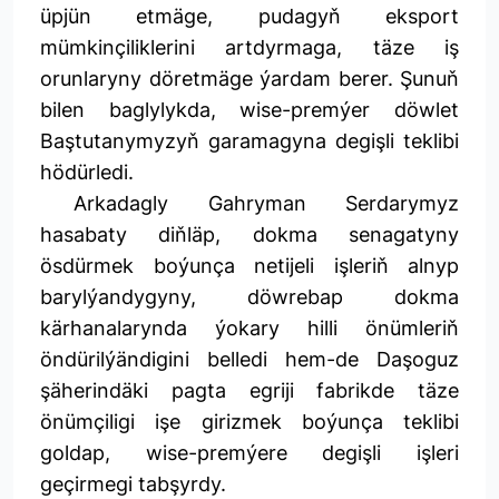
üpjün etmäge, pudagyň eksport
mümkinçiliklerini artdyrmaga, täze iş
orunlaryny döretmäge ýardam berer. Şunuň
bilen baglylykda, wise-premýer döwlet
Baştutanymyzyň garamagyna degişli teklibi
hödürledi.
Arkadagly Gahryman Serdarymyz
hasabaty diňläp, dokma senagatyny
ösdürmek boýunça netijeli işleriň alnyp
barylýandygyny, döwrebap dokma
kärhanalarynda ýokary hilli önümleriň
öndürilýändigini belledi hem-de Daşoguz
şäherindäki pagta egriji fabrikde täze
önümçiligi işe girizmek boýunça teklibi
goldap, wise-premýere degişli işleri
geçirmegi tabşyrdy.