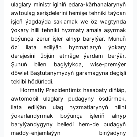
ulaglary ministrliginiň edara-kärhanalarynyň
awtoulag serişdelerini hemişe tehniki taýdan
işjeň ýagdaýda saklamak we öz wagtynda
ýokary hilli tehniki hyzmaty amala aşyrmak
boýunça zerur işler alnyp barylýar. Munuň
özi ilata edilýän hyzmatlaryň ýokary
derejesini üpjün etmäge ýardam berýär.
Şunuň bilen baglylykda, wise-premýer
döwlet Baştutanymyzyň garamagyna degişli
teklibi hödürledi.
Hormatly Prezidentimiz hasabaty diňläp,
awtomobil ulaglary pudagyny ösdürmek,
ilata edilýän ulag hyzmatlarynyň hilini
ýokarlandyrmak boýunça işleriň alnyp
barylýandygyny belledi hem-de pudagyň
maddy-enjamlaýyn binýadyny