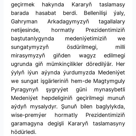
geçirmek hakynda Kararyň taslamasy
barada hasabat berdi. Bellenilişi ýaly,
Gahryman Arkadagymyzyň tagallalary
netijesinde, hormatly Prezidentimiziň
baştutanlygynda medeniýetimiziň we
sungatymyzyň ösdürilmegi, milli
mirasymyzyň giňden wagyz edilmegi
ugrunda giň mümkinçilikler döredilýär. Her
ýylyň iýun aýynda ýurdumyzda Medeniýet
we sungat işgärleriniň hem-de Magtymguly
Pyragynyň şygryýet güni mynasybetli
Medeniýet hepdeliginiň geçirilmegi munuň
aýdyň mysalydyr. Şunuň bilen baglylykda,
wise-premýer hormatly Prezidentimiziň
garamagyna degişli Kararyň taslamasyny
hödürledi.