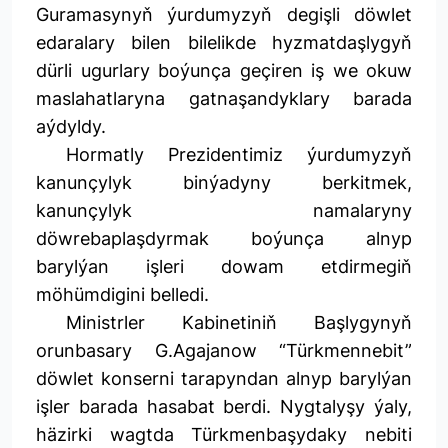
Guramasynyň ýurdumyzyň degişli döwlet
edaralary bilen bilelikde hyzmatdaşlygyň
dürli ugurlary boýunça geçiren iş we okuw
maslahatlaryna gatnaşandyklary barada
aýdyldy.
Hormatly Prezidentimiz ýurdumyzyň
kanunçylyk binýadyny berkitmek,
kanunçylyk namalaryny
döwrebaplaşdyrmak boýunça alnyp
barylýan işleri dowam etdirmegiň
möhümdigini belledi.
Ministrler Kabinetiniň Başlygynyň
orunbasary G.Agajanow “Türkmennebit”
döwlet konserni tarapyndan alnyp barylýan
işler barada hasabat berdi. Nygtalyşy ýaly,
häzirki wagtda Türkmenbaşydaky nebiti