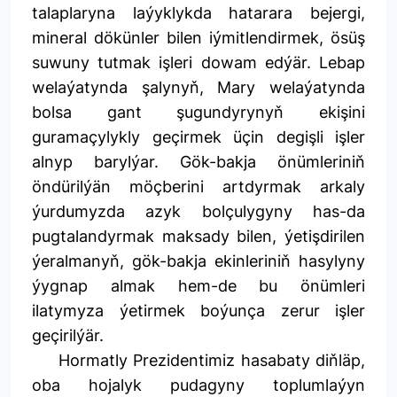
talaplaryna laýyklykda hatarara bejergi,
mineral dökünler bilen iýmitlendirmek, ösüş
suwuny tutmak işleri dowam edýär. Lebap
welaýatynda şalynyň, Mary welaýatynda
bolsa gant şugundyrynyň ekişini
guramaçylykly geçirmek üçin degişli işler
alnyp barylýar. Gök-bakja önümleriniň
öndürilýän möçberini artdyrmak arkaly
ýurdumyzda azyk bolçulygyny has-da
pugtalandyrmak maksady bilen, ýetişdirilen
ýeralmanyň, gök-bakja ekinleriniň hasylyny
ýygnap almak hem-de bu önümleri
ilatymyza ýetirmek boýunça zerur işler
geçirilýär.
Hormatly Prezidentimiz hasabaty diňläp,
oba hojalyk pudagyny toplumlaýyn