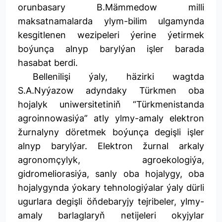
orunbasary B.Mämmedow milli
maksatnamalarda ylym-bilim ulgamynda
kesgitlenen wezipeleri ýerine ýetirmek
boýunça alnyp barylýan işler barada
hasabat berdi.
Bellenilişi ýaly, häzirki wagtda
S.A.Nyýazow adyndaky Türkmen oba
hojalyk uniwersitetiniň “Türkmenistanda
agroinnowasiýa” atly ylmy-amaly elektron
žurnalyny döretmek boýunça degişli işler
alnyp barylýar. Elektron žurnal arkaly
agronomçylyk, agroekologiýa,
gidromeliorasiýa, sanly oba hojalygy, oba
hojalygynda ýokary tehnologiýalar ýaly dürli
ugurlara degişli öňdebaryjy tejribeler, ylmy-
amaly barlaglaryň netijeleri okyjylar