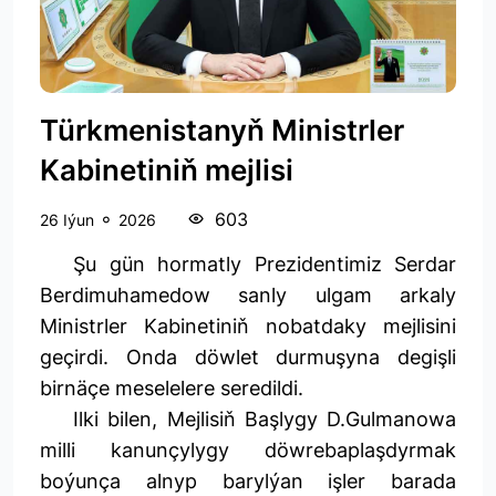
Türkmenistanyň Ministrler
Kabinetiniň mejlisi
603
26 Iýun
2026
Şu gün hormatly Prezidentimiz Serdar
Berdimuhamedow sanly ulgam arkaly
Ministrler Kabinetiniň nobatdaky mejlisini
geçirdi. Onda döwlet durmuşyna degişli
birnäçe meselelere seredildi.
Ilki bilen, Mejlisiň Başlygy D.Gulmanowa
milli kanunçylygy döwrebaplaşdyrmak
boýunça alnyp barylýan işler barada