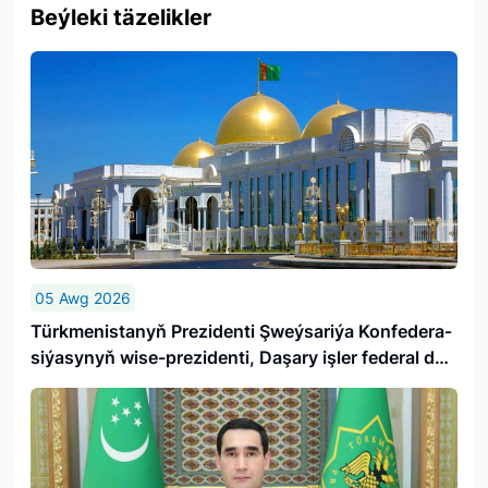
Beýleki täzelikler
05 Awg 2026
Türk­me­nis­ta­nyň Prezidenti Şweý­sa­ri­ýa Kon­fe­de­ra­
si­ýa­sy­nyň wi­se-prezidenti, Da­şa­ry iş­ler fe­de­ral de­
par­ta­men­ti­niň baş­ly­gy­ny ka­bul et­di