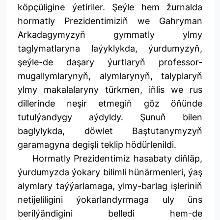
köpçüligine ýetiriler. Şeýle hem žurnalda
hormatly Prezidentimiziň we Gahryman
Arkadagymyzyň gymmatly ylmy
taglymatlaryna laýyklykda, ýurdumyzyň,
şeýle-de daşary ýurtlaryň professor-
mugallymlarynyň, alymlarynyň, talyplaryň
ylmy makalalaryny türkmen, iňlis we rus
dillerinde neşir etmegiň göz öňünde
tutulýandygy aýdyldy. Şunuň bilen
baglylykda, döwlet Baştutanymyzyň
garamagyna degişli teklip hödürlenildi.
Hormatly Prezidentimiz hasabaty diňläp,
ýurdumyzda ýokary bilimli hünärmenleri, ýaş
alymlary taýýarlamaga, ylmy-barlag işleriniň
netijeliligini ýokarlandyrmaga uly üns
berilýändigini belledi hem-de