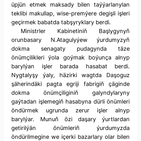
üpjün etmek maksady bilen taýýarlanylan
teklibi makullap, wise-premýere degişli işleri
geçirmek babatda tabşyryklary berdi.
Ministrler Kabinetiniň Başlygynyň
orunbasary N.Atagulyýew ýurdumyzyň
dokma senagaty pudagynda täze
önümçilikleri ýola goýmak boýunça alnyp
barylýan işler barada hasabat berdi.
Nygtalyşy ýaly, häzirki wagtda Daşoguz
şäherindäki pagta egriji fabrigiň çäginde
dokma önümçiliginiň galyndylaryny
gaýtadan işlemegiň hasabyna dürli önümleri
öndürmek ugrunda zerur işler alnyp
barylýar. Munuň özi daşary ýurtlardan
getirilýän önümleriň ýurdumyzda
öndürilmegine we içerki bazarlary olar bilen