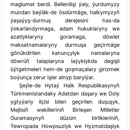
maglumat berdi. Bellenilişi ýaly, ýurdumyzy
mundan beýläk-de ösdürmäge, halkymyzyň
ýaşaýyş-durmuş derejesini has-da
ýokarlandyrmaga, adam hukuklaryny we
azatlyklaryny goramaga, döwlet
maksatnamalaryny durmuşa geçirmäge
gönükdirilen kanunçylyk namalaryna
döwrüň talaplaryna laýyklykda degişli
üýtgetmeleri hem-de goşmaçalary girizmek
boýunça zerur işler alnyp barylýar.
Şeýle-de Hytaý Halk Respublikasynyň
Türkmenistandaky Adatdan daşary we Doly
ygtyýarly ilçisi bilen geçirilen duşuşyk,
Mejlisiň wekilleriniň Birleşen Milletler
Guramasynyň düzüm birlikleriniň,
Ýewropada Howpsuzlyk we Hyzmatdaşlyk