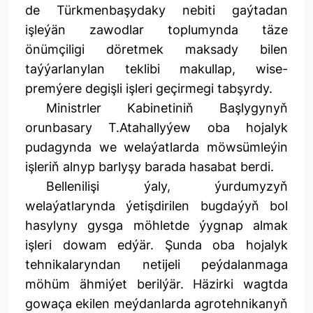
de Türkmenbaşydaky nebiti gaýtadan
işleýän zawodlar toplumynda täze
önümçiligi döretmek maksady bilen
taýýarlanylan teklibi makullap, wise-
premýere degişli işleri geçirmegi tabşyrdy.
Ministrler Kabinetiniň Başlygynyň
orunbasary T.Atahallyýew oba hojalyk
pudagynda we welaýatlarda möwsümleýin
işleriň alnyp barlyşy barada hasabat berdi.
Bellenilişi ýaly, ýurdumyzyň
welaýatlarynda ýetişdirilen bugdaýyň bol
hasylyny gysga möhletde ýygnap almak
işleri dowam edýär. Şunda oba hojalyk
tehnikalaryndan netijeli peýdalanmaga
möhüm ähmiýet berilýär. Häzirki wagtda
gowaça ekilen meýdanlarda agrotehnikanyň