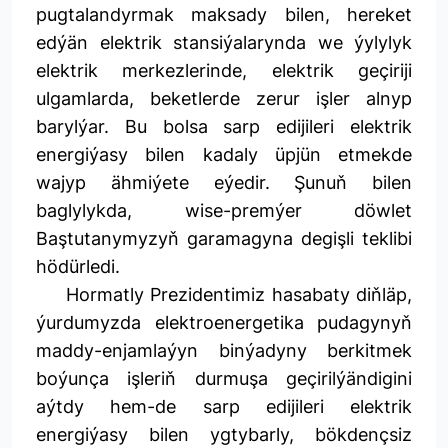
pugtalandyrmak maksady bilen, hereket
edýän elektrik stansiýalarynda we ýylylyk
elektrik merkezlerinde, elektrik geçiriji
ulgamlarda, beketlerde zerur işler alnyp
barylýar. Bu bolsa sarp edijileri elektrik
energiýasy bilen kadaly üpjün etmekde
wajyp ähmiýete eýedir. Şunuň bilen
baglylykda, wise-premýer döwlet
Baştutanymyzyň garamagyna degişli teklibi
hödürledi.
Hormatly Prezidentimiz hasabaty diňläp,
ýurdumyzda elektroenergetika pudagynyň
maddy-enjamlaýyn binýadyny berkitmek
boýunça işleriň durmuşa geçirilýändigini
aýtdy hem-de sarp edijileri elektrik
energiýasy bilen ygtybarly, bökdençsiz