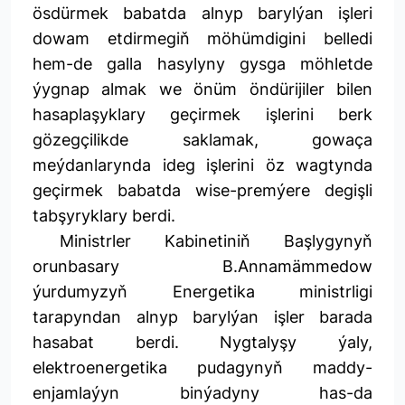
ösdürmek babatda alnyp barylýan işleri
dowam etdirmegiň möhümdigini belledi
hem-de galla hasylyny gysga möhletde
ýygnap almak we önüm öndürijiler bilen
hasaplaşyklary geçirmek işlerini berk
gözegçilikde saklamak, gowaça
meýdanlarynda ideg işlerini öz wagtynda
geçirmek babatda wise-premýere degişli
tabşyryklary berdi.
Ministrler Kabinetiniň Başlygynyň
orunbasary B.Annamämmedow
ýurdumyzyň Energetika ministrligi
tarapyndan alnyp barylýan işler barada
hasabat berdi. Nygtalyşy ýaly,
elektroenergetika pudagynyň maddy-
enjamlaýyn binýadyny has-da