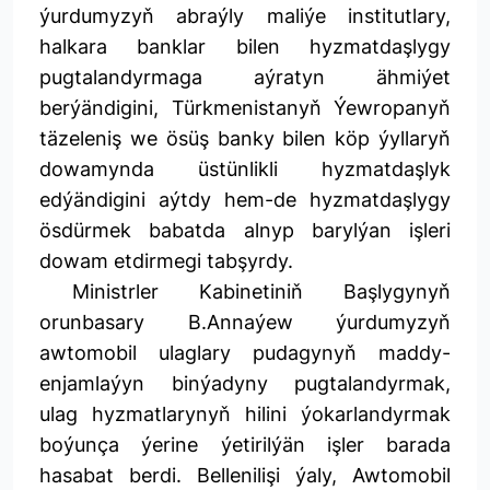
ýurdumyzyň abraýly maliýe institutlary,
halkara banklar bilen hyzmatdaşlygy
pugtalandyrmaga aýratyn ähmiýet
berýändigini, Türkmenistanyň Ýewropanyň
täzeleniş we ösüş banky bilen köp ýyllaryň
dowamynda üstünlikli hyzmatdaşlyk
edýändigini aýtdy hem-de hyzmatdaşlygy
ösdürmek babatda alnyp barylýan işleri
dowam etdirmegi tabşyrdy.
Ministrler Kabinetiniň Başlygynyň
orunbasary B.Annaýew ýurdumyzyň
awtomobil ulaglary pudagynyň maddy-
enjamlaýyn binýadyny pugtalandyrmak,
ulag hyzmatlarynyň hilini ýokarlandyrmak
boýunça ýerine ýetirilýän işler barada
hasabat berdi. Bellenilişi ýaly, Awtomobil