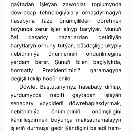
gaýtadan işleýän zawodlar toplumynda
döwrebap tehnologiýalary ornaşdyrmagyň
hasabyna täze önümçilikleri döretmek
boýunça zerur işler alnyp barylýar. Munuň
özi daşarky bazarlardan getirilýän
harytlaryň ornuny tutýan, bäsdeşlige ukyply
nebithimiýa önümleriniň öndürilmegine
ýardam berer. Şunuň bilen baglylykda,
hormatly Prezidentimiziň garamagyna
degişli teklip hödürlenildi.
Döwlet Baştutanymyz hasabaty diňläp,
ýurdumyzda nebiti gaýtadan işleýän
senagaty yzygiderli döwrebaplaşdyrmak,
nebithimiýa önümleriniň önümçiligini
kämilleşdirmek boýunça maksatnamalaýyn
işleriň durmuşa geçirilýändigini belledi hem-