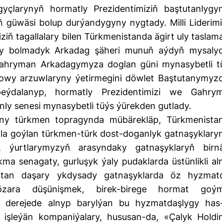
çlarynyň hormatly Prezidentimiziň baştutanlygy
ň güwäsi bolup durýandygyny nygtady. Milli Liderimi
ziň tagallalary bilen Türkmenistanda ägirt uly taslama
taýy bolmadyk Arkadag şäheri munuň aýdyň mysalyd
ahryman Arkadagymyza doglan güni mynasybetli t
gowy arzuwlaryny ýetirmegini döwlet Baştutanymyz
eýdalanyp, hormatly Prezidentimizi we Gahry
ly senesi mynasybetli tüýs ýürekden gutlady.
ny türkmen topragynda mübärekläp, Türkmenista
ýola goýlan türkmen-türk dost-doganlyk gatnaşyklary
y, ýurtlarymyzyň arasyndaky gatnaşyklaryň birn
kma senagaty, gurluşyk ýaly pudaklarda üstünlikli al
istan daşary ykdysady gatnaşyklarda öz hyzmat
 özara düşünişmek, birek-birege hormat goý
ry derejede alnyp barylýan bu hyzmatdaşlygy has
işleýän kompaniýalary, hususan-da, «Çalyk Holdi