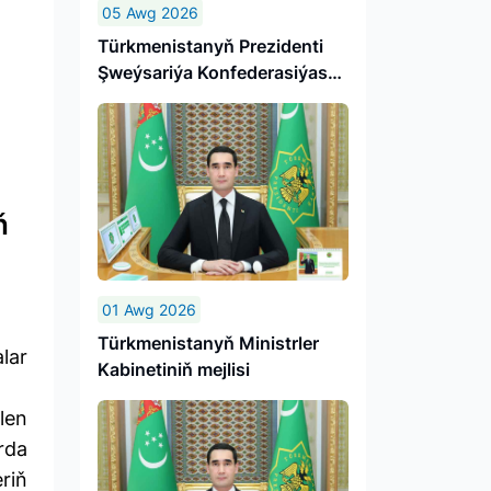
05 Awg 2026
Türk­me­nis­ta­nyň Prezidenti
Şweý­sa­ri­ýa Kon­fe­de­ra­si­ýa­sy­
nyň wi­se-prezidenti, Da­şa­ry
iş­ler fe­de­ral de­par­ta­men­ti­niň
baş­ly­gy­ny ka­bul et­di
ň
01 Awg 2026
Türkmenistanyň Ministrler
lar
Kabinetiniň mejlisi
len
rda
riň