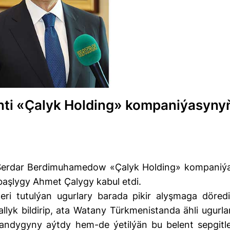
nti «Çalyk Holding» kompaniýasyny
 Serdar Berdimuhamedow «Çalyk Holding» kompaniýa
başlygy Ahmet Çalygy kabul etdi.
eri tutulýan ugurlary barada pikir alyşmaga döredi
llyk bildirip, ata Watany Türkmenistanda ähli ugurla
andygyny aýtdy hem-de ýetilýän bu belent sepgitle