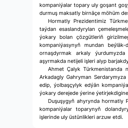
kompaniýalar topary uly goşant go
durmuş maksatly birnäçe möhüm desg
Hormatly Prezidentimiz Türkmen
taýdan esaslandyrylan çemeleşmeler
ýokary bolan çözgütleriň girizil
kompaniýasynyň mundan beýläk-de 
ornaşdyrmak arkaly ýurdumyzda 
aşyrmakda netijeli işleri alyp barjakd
Ahmet Çalyk Türkmenistanda net
Arkadagly Gahryman Serdarymyza
edip, ýolbaşçylyk edýän kompaniý
ýokary derejede ýerine ýetirjekdigin
Duşuşygyň ahyrynda hormatly P
kompaniýalar toparynyň dolandyr
işlerinde uly üstünlikleri arzuw etdi.