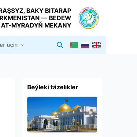
RAŞSYZ, BAKY BITARAP
RKMENISTAN — BEDEW
Y AT-MYRADYŇ MEKANY
er üçin
Beýleki täzelikler