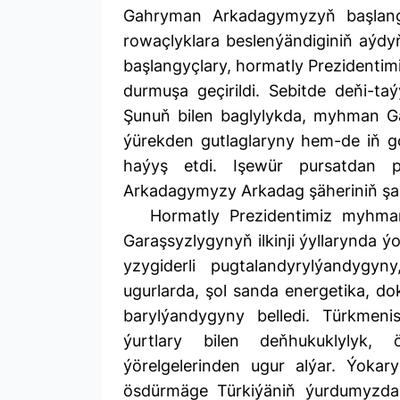
Gahryman Arkadagymyzyň başlangy
rowaçlyklara beslenýändiginiň aýdy
başlangyçlary, hormatly Prezidentimi
durmuşa geçirildi. Sebitde deňi-
Şunuň bilen baglylykda, myhman G
ýürekden gutlaglaryny hem-de iň 
haýyş etdi. Işewür pursatdan p
Arkadagymyzy Arkadag şäheriniň şan
Hormatly Prezidentimiz myhma
Garaşsyzlygynyň ilkinji ýyllarynda 
yzygiderli pugtalandyrylýandygyn
ugurlarda, şol sanda energetika, do
barylýandygyny belledi. Türkmen
ýurtlary bilen deňhukuklylyk,
ýörelgelerinden ugur alýar. Ýoka
ösdürmäge Türkiýäniň ýurdumyzda 