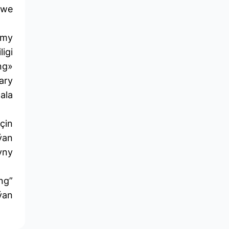
 we
lmy
igi
ng»
ary
ala
çin
ýan
yny
ng”
ýan