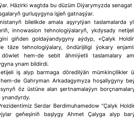
şýar. Häzirki wagtda bu düzüm Diýarymyzda senagat
alaryň gurluşygyna işjeň gatnaşýar.
istanyň bilelikde amala aşyrylýan taslamalarda y
iň, innowasion tehnologiýalaryň, ykdysady netijelil
megini giňden goldaýandygyny aýdyp, «Çalyk Holdi
täze tehnologiýalary, öndürijiligi ýokary enjaml
döwlet hem-de sebit ähmiýetli taslamalary am
ygyna ynam bildirdi.
ijeli iş alyp barmaga döredilýän mümkinçilikler ü
 hem-de Gahryman Arkadagymyza hoşallygyny be
asynyň öz üstüne alan şertnamalaýyn borçnamalar
e ynandyrdy.
rezidentimiz Serdar Berdimuhamedow “Çalyk Holdi
yjylar geňeşiniň başlygy Ahmet Çalyga alyp bar