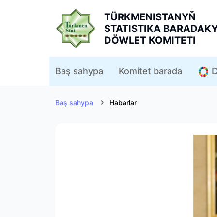
TÜRKMENISTANYŇ
STATISTIKA BARADAK
DÖWLET KOMITETI
D
Baş sahypa
Komitet barada
Baş sahypa
Habarlar