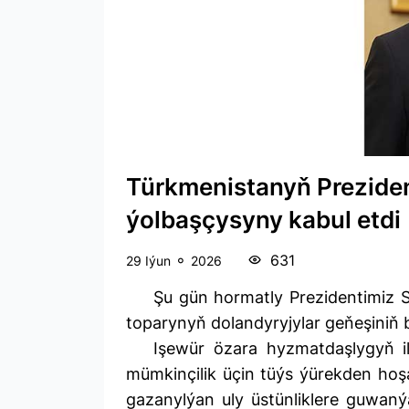
Türkmenistanyň Prezide
ýolbaşçysyny kabul etdi
631
29 Iýun
2026
Şu gün hormatly Prezidentimiz
toparynyň dolandyryjylar geňeşiniň 
Işewür özara hyzmatdaşlygyň il
mümkinçilik üçin tüýs ýürekden hoşa
gazanylýan uly üstünliklere guwaný