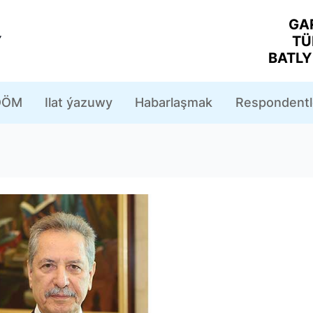
GA
Y
TÜ
BATL
ÖM
Ilat ýazuwy
Habarlaşmak
Respondentl