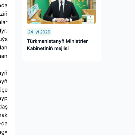
nda
ziň
lar
yr.
24 Iýl 2026
üýs
Türkmenistanyň Ministrler
dan
Kabinetiniň mejlisi
man
nyň
nyň
äçe
nyp
daş
mak
-da
ng»