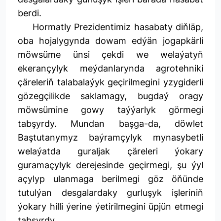
berdi.
Hormatly Prezidentimiz hasabaty diňläp,
oba hojalygynda dowam edýän jogapkärli
möwsüme ünsi çekdi we welaýatyň
ekerançylyk meýdanlarynda agrotehniki
çäreleriň talabalaýyk geçirilmegini yzygiderli
gözegçilikde saklamagy, bugdaý oragy
möwsümine gowy taýýarlyk görmegi
tabşyrdy. Mundan başga-da, döwlet
Baştutanymyz baýramçylyk mynasybetli
welaýatda guraljak çäreleri ýokary
guramaçylyk derejesinde geçirmegi, şu ýyl
açylyp ulanmaga berilmegi göz öňünde
tutulýan desgalardaky gurluşyk işleriniň
ýokary hilli ýerine ýetirilmegini üpjün etmegi
tabşyrdy.