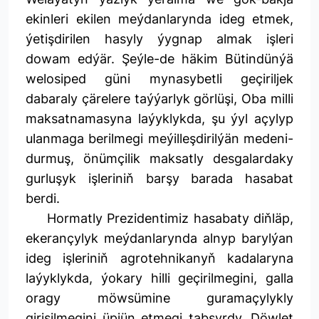
ekinleri ekilen meýdanlarynda ideg etmek,
ýetişdirilen hasyly ýygnap almak işleri
dowam edýär. Şeýle-de häkim Bütindünýä
welosiped güni mynasybetli geçiriljek
dabaraly çärelere taýýarlyk görlüşi, Oba milli
maksatnamasyna laýyklykda, şu ýyl açylyp
ulanmaga berilmegi meýilleşdirilýän medeni-
durmuş, önümçilik maksatly desgalardaky
gurluşyk işleriniň barşy barada hasabat
berdi.
Hormatly Prezidentimiz hasabaty diňläp,
ekerançylyk meýdanlarynda alnyp barylýan
ideg işleriniň agrotehnikanyň kadalaryna
laýyklykda, ýokary hilli geçirilmegini, galla
oragy möwsümine guramaçylykly
girişilmegini üpjün etmegi tabşyrdy. Döwlet