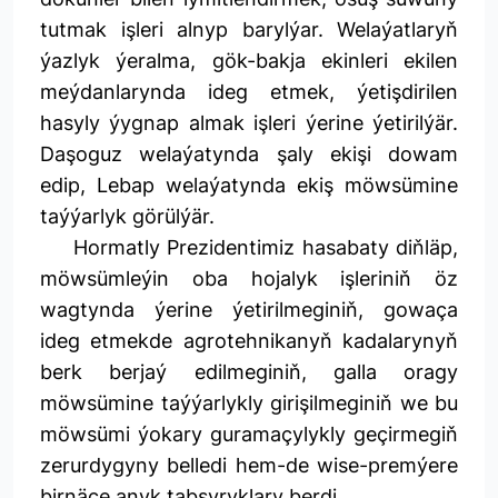
tutmak işleri alnyp barylýar. Welaýatlaryň
ýazlyk ýeralma, gök-bakja ekinleri ekilen
meýdanlarynda ideg etmek, ýetişdirilen
hasyly ýygnap almak işleri ýerine ýetirilýär.
Daşoguz welaýatynda şaly ekişi dowam
edip, Lebap welaýatynda ekiş möwsümine
taýýarlyk görülýär.
Hormatly Prezidentimiz hasabaty diňläp,
möwsümleýin oba hojalyk işleriniň öz
wagtynda ýerine ýetirilmeginiň, gowaça
ideg etmekde agrotehnikanyň kadalarynyň
berk berjaý edilmeginiň, galla oragy
möwsümine taýýarlykly girişilmeginiň we bu
möwsümi ýokary guramaçylykly geçirmegiň
zerurdygyny belledi hem-de wise-premýere
birnäçe anyk tabşyryklary berdi.