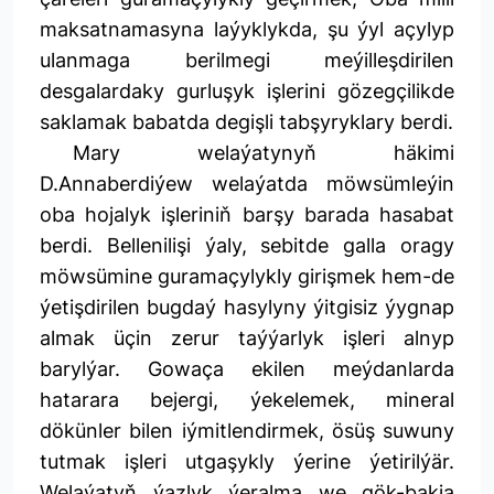
maksatnamasyna laýyklykda, şu ýyl açylyp
ulanmaga berilmegi meýilleşdirilen
desgalardaky gurluşyk işlerini gözegçilikde
saklamak babatda degişli tabşyryklary berdi.
Mary welaýatynyň häkimi
D.Annaberdiýew welaýatda möwsümleýin
oba hojalyk işleriniň barşy barada hasabat
berdi. Bellenilişi ýaly, sebitde galla oragy
möwsümine guramaçylykly girişmek hem-de
ýetişdirilen bugdaý hasylyny ýitgisiz ýygnap
almak üçin zerur taýýarlyk işleri alnyp
barylýar. Gowaça ekilen meýdanlarda
hatarara bejergi, ýekelemek, mineral
dökünler bilen iýmitlendirmek, ösüş suwuny
tutmak işleri utgaşykly ýerine ýetirilýär.
Welaýatyň ýazlyk ýeralma we gök-bakja