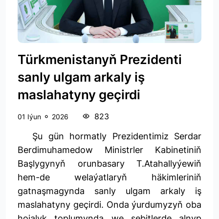
Türkmenistanyň Prezidenti
sanly ulgam arkaly iş
maslahatyny geçirdi
823
01 Iýun
2026
Şu gün hormatly Prezidentimiz Serdar
Berdimuhamedow Ministrler Kabinetiniň
Başlygynyň orunbasary T.Atahallyýewiň
hem-de welaýatlaryň häkimleriniň
gatnaşmagynda sanly ulgam arkaly iş
maslahatyny geçirdi. Onda ýurdumyzyň oba
hojalyk toplumynda we sebitlerde alnyp