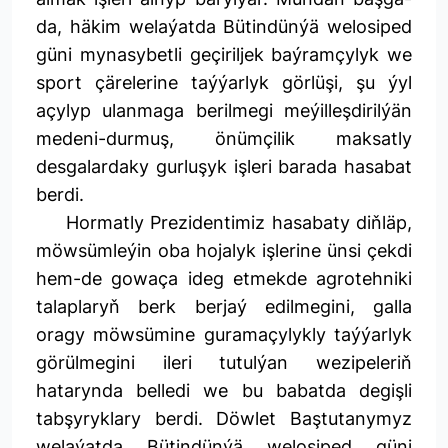
da, häkim welaýatda Bütindünýä welosiped
güni mynasybetli geçiriljek baýramçylyk we
sport çärelerine taýýarlyk görlüşi, şu ýyl
açylyp ulanmaga berilmegi meýilleşdirilýän
medeni-durmuş, önümçilik maksatly
desgalardaky gurluşyk işleri barada hasabat
berdi.
Hormatly Prezidentimiz hasabaty diňläp,
möwsümleýin oba hojalyk işlerine ünsi çekdi
hem-de gowaça ideg etmekde agrotehniki
talaplaryň berk berjaý edilmegini, galla
oragy möwsümine guramaçylykly taýýarlyk
görülmegini ileri tutulýan wezipeleriň
hatarynda belledi we bu babatda degişli
tabşyryklary berdi. Döwlet Baştutanymyz
welaýatda Bütindünýä welosiped güni