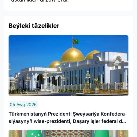
Beýleki täzelikler
05 Awg 2026
Türk­me­nis­ta­nyň Prezidenti Şweý­sa­ri­ýa Kon­fe­de­ra­
si­ýa­sy­nyň wi­se-prezidenti, Da­şa­ry iş­ler fe­de­ral de­
par­ta­men­ti­niň baş­ly­gy­ny ka­bul et­di