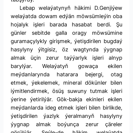
Lebap welaýatynyň häkimi D.Genjiýew
welaýatda dowam edýän möwsümleýin oba
hojalyk işleri barada hasabat berdi. Şu
günler sebitde galla oragy möwsümine
guramaçylykly girişmek, ýetişdirilen bugdaý
hasylyny ýitgisiz, öz wagtynda ýygnap
almak üçin zerur taýýarlyk işleri alnyp
barylýar. Welaýatyň gowaça ekilen
meýdanlarynda hatarara bejergi, otag
etmek, ýekelemek, mineral dökünler bilen
iýmitlendirmek, ösüş suwuny tutmak işleri
ýerine ýetirilýär. Gök-bakja ekinleri ekilen
meýdanlarda ideg etmek işleri bilen birlikde,
ýetişdirilen ýazlyk ýeralmanyň hasylyny
ýygnap almak boýunça zerur çäreler
görülýär. Şeýle-de häkim welaýatda