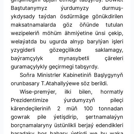
Baştutanymyz ýurdumyzy durmuş-
ykdysady taýdan ösdürmäge gönükdirilen
maksatnamalarda göz öňünde tutulan
wezipeleriň möhüm ähmiýetine ünsi çekip,
welaýatda bu ugurda alnyp barylýan işleri
yzygiderli gözegçilikde saklamagy,
baýramçylyk mynasybetli çäreleri
guramaçylykly geçirmegi tabşyrdy.
Soňra Ministrler Kabinetiniň Başlygynyň
orunbasary T.Atahallyýewe söz berildi.
Wise-premýer, ilki bilen, hormatly
Prezidentimize ýurdumyzyň pileçi
kärendeçileriniň 2 müň 100 tonnadan
gowrak pile ýetişdirip, şertnamalaýyn
borçnamalaryny üstünlikli berjaý edendikleri
baradaky hoş habary ýetirdi we bu waka