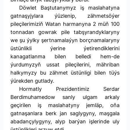
Döwlet Baştutanymyz iş maslahatyna
gatnaşyjylara ýüzlenip, zähmetsöýer
pileçilerimiziň Watan harmanyna 2 müň 100
tonnadan gowrak pile tabşyrandyklaryny
we şu ýylky şertnamalaýyn borçnamalaryny
üstünlikli ýerine ýetirendiklerini
kanagatlanma bilen belledi hem-de
ýurdumyzyň ussat pileçilerini, mähriban
halkymyzy bu zähmet üstünligi bilen tüýs
ýürekden gutlady.
Hormatly Prezidentimiz Serdar
Berdimuhamedow sanly ulgam arkaly
geçirilen iş maslahatyny jemläp, oňa
gatnaşanlara berk jan saglygyny, maşgala
abadançylygyny, alyp barýan işlerinde uly
üstünlikleri arzuw etdi.