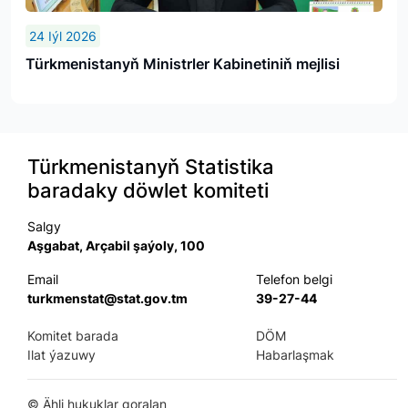
24 Iýl 2026
Türkmenistanyň Ministrler Kabinetiniň mejlisi
Türkmenistanyň Statistika
baradaky döwlet komiteti
Salgy
Aşgabat, Arçabil şaýoly, 100
Email
Telefon belgi
turkmenstat@stat.gov.tm
39-27-44
Komitet barada
DÖM
Ilat ýazuwy
Habarlaşmak
©
Ähli hukuklar goralan