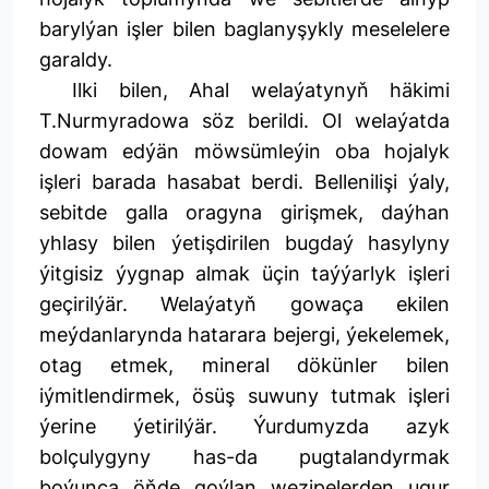
barylýan işler bilen baglanyşykly meselelere
garaldy.
Ilki bilen, Ahal welaýatynyň häkimi
T.Nurmyradowa söz berildi. Ol welaýatda
dowam edýän möwsümleýin oba hojalyk
işleri barada hasabat berdi. Bellenilişi ýaly,
sebitde galla oragyna girişmek, daýhan
yhlasy bilen ýetişdirilen bugdaý hasylyny
ýitgisiz ýygnap almak üçin taýýarlyk işleri
geçirilýär. Welaýatyň gowaça ekilen
meýdanlarynda hatarara bejergi, ýekelemek,
otag etmek, mineral dökünler bilen
iýmitlendirmek, ösüş suwuny tutmak işleri
ýerine ýetirilýär. Ýurdumyzda azyk
bolçulygyny has-da pugtalandyrmak
boýunça öňde goýlan wezipelerden ugur