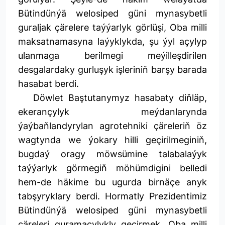
Bütindünýä welosiped güni mynasybetli
guraljak çärelere taýýarlyk görlüşi, Oba milli
maksatnamasyna laýyklykda, şu ýyl açylyp
ulanmaga berilmegi meýilleşdirilen
desgalardaky gurluşyk işleriniň barşy barada
hasabat berdi.
Döwlet Baştutanymyz hasabaty diňläp,
ekerançylyk meýdanlarynda
ýaýbaňlandyrylan agrotehniki çäreleriň öz
wagtynda we ýokary hilli geçirilmeginiň,
bugdaý oragy möwsümine talabalaýyk
taýýarlyk görmegiň möhümdigini belledi
hem-de häkime bu ugurda birnäçe anyk
tabşyryklary berdi. Hormatly Prezidentimiz
Bütindünýä welosiped güni mynasybetli
çäreleri guramaçylykly geçirmek, Oba milli