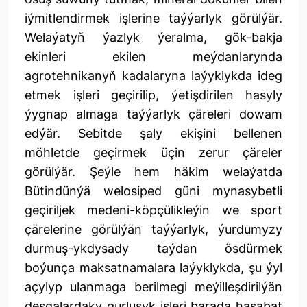
iýmitlendirmek işlerine taýýarlyk görülýär.
Welaýatyň ýazlyk ýeralma, gök-bakja
ekinleri ekilen meýdanlarynda
agrotehnikanyň kadalaryna laýyklykda ideg
etmek işleri geçirilip, ýetişdirilen hasyly
ýygnap almaga taýýarlyk çäreleri dowam
edýär. Sebitde şaly ekişini bellenen
möhletde geçirmek üçin zerur çäreler
görülýär. Şeýle hem häkim welaýatda
Bütindünýä welosiped güni mynasybetli
geçiriljek medeni-köpçülikleýin we sport
çärelerine görülýän taýýarlyk, ýurdumyzy
durmuş-ykdysady taýdan ösdürmek
boýunça maksatnamalara laýyklykda, şu ýyl
açylyp ulanmaga berilmegi meýilleşdirilýän
desgalardaky gurluşyk işleri barada hasabat