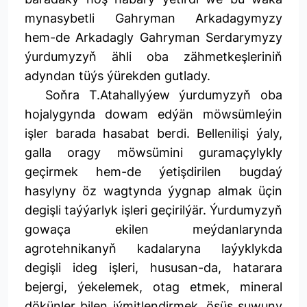
mynasybetli Gahryman Arkadagymyzy
hem-de Arkadagly Gahryman Serdarymyzy
ýurdumyzyň ähli oba zähmetkeşleriniň
adyndan tüýs ýürekden gutlady.
Soňra T.Atahallyýew ýurdumyzyň oba
hojalygynda dowam edýän möwsümleýin
işler barada hasabat berdi. Bellenilişi ýaly,
galla oragy möwsümini guramaçylykly
geçirmek hem-de ýetişdirilen bugdaý
hasylyny öz wagtynda ýygnap almak üçin
degişli taýýarlyk işleri geçirilýär. Ýurdumyzyň
gowaça ekilen meýdanlarynda
agrotehnikanyň kadalaryna laýyklykda
degişli ideg işleri, hususan-da, hatarara
bejergi, ýekelemek, otag etmek, mineral
dökünler bilen iýmitlendirmek, ösüş suwuny