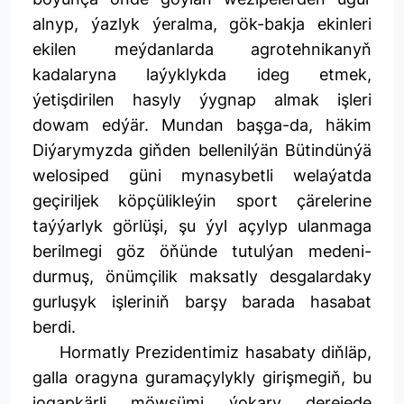
alnyp, ýazlyk ýeralma, gök-bakja ekinleri
ekilen meýdanlarda agrotehnikanyň
kadalaryna laýyklykda ideg etmek,
ýetişdirilen hasyly ýygnap almak işleri
dowam edýär. Mundan başga-da, häkim
Diýarymyzda giňden bellenilýän Bütindünýä
welosiped güni mynasybetli welaýatda
geçiriljek köpçülikleýin sport çärelerine
taýýarlyk görlüşi, şu ýyl açylyp ulanmaga
berilmegi göz öňünde tutulýan medeni-
durmuş, önümçilik maksatly desgalardaky
gurluşyk işleriniň barşy barada hasabat
berdi.
Hormatly Prezidentimiz hasabaty diňläp,
galla oragyna guramaçylykly girişmegiň, bu
jogapkärli möwsümi ýokary derejede