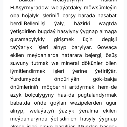
H.Aşyrmyradow welaýatdaky möwsümleýin
oba hojalyk işleriniň barşy barada hasabat
berdi.Bellenilişi ýaly, häzirki wagtda
ýetişdirilen bugdaý hasylyny ýygnap almaga
guramaçylykly girişmek üçin degişli
taýýarlyk işleri alnyp barylýar. Gowaça
ekilen meýdanlarda hatarara bejergi, ösüş
suwuny tutmak we mineral dökünler bilen
iýmitlendirmek işleri ýerine ýetirilýär.
Ýurdumyzda öndürilýän gök-bakja
önümleriniň möçberini artdyrmak hem-de
azyk bolçulygyny has-da pugtalandyrmak
babatda öňde goýlan wezipelerden ugur
alnyp, welaýatyň ýazlyk ýeralma ekilen
meýdanlarynda ýetişdirilen hasyly ýygnap
almak işleri alnyp barylýar. Mundan başga-