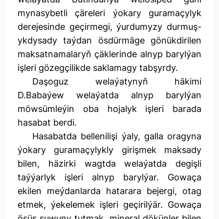
mynasybetli çäreleri ýokary guramaçylyk
derejesinde geçirmegi, ýurdumyzy durmuş-
ykdysady taýdan ösdürmäge gönükdirilen
maksatnamalaryň çäklerinde alnyp barylýan
işleri gözegçilikde saklamagy tabşyrdy.
Daşoguz welaýatynyň häkimi
D.Babaýew welaýatda alnyp barylýan
möwsümleýin oba hojalyk işleri barada
hasabat berdi.
Hasabatda bellenilişi ýaly, galla oragyna
ýokary guramaçylykly girişmek maksady
bilen, häzirki wagtda welaýatda degişli
taýýarlyk işleri alnyp barylýar. Gowaça
ekilen meýdanlarda hatarara bejergi, otag
etmek, ýekelemek işleri geçirilýär. Gowaça
ösüş suwuny tutmak, mineral dökünler bilen