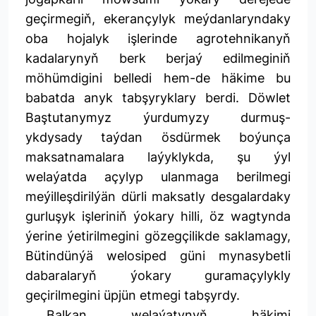
geçirmegiň, ekerançylyk meýdanlaryndaky
oba hojalyk işlerinde agrotehnikanyň
kadalarynyň berk berjaý edilmeginiň
möhümdigini belledi hem-de häkime bu
babatda anyk tabşyryklary berdi. Döwlet
Baştutanymyz ýurdumyzy durmuş-
ykdysady taýdan ösdürmek boýunça
maksatnamalara laýyklykda, şu ýyl
welaýatda açylyp ulanmaga berilmegi
meýilleşdirilýän dürli maksatly desgalardaky
gurluşyk işleriniň ýokary hilli, öz wagtynda
ýerine ýetirilmegini gözegçilikde saklamagy,
Bütindünýä welosiped güni mynasybetli
dabaralaryň ýokary guramaçylykly
geçirilmegini üpjün etmegi tabşyrdy.
Balkan welaýatynyň häkimi