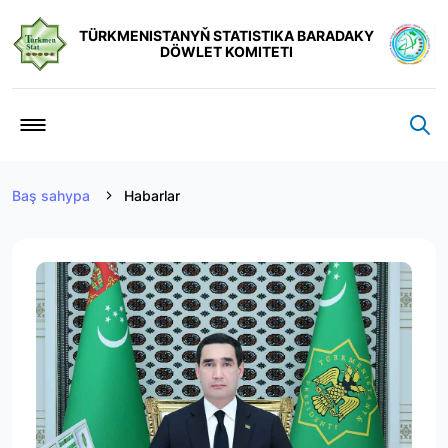
TÜRKMENISTANYŇ STATISTIKA BARADAKY
DÖWLET KOMITETI
Baş sahypa
Habarlar