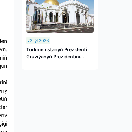
den
22 Iýl 2026
yn.
Türkmenistanyň Prezidenti
Gruziýanyň Prezidentini
niň
gutlady
gun
ini
yny
tiň
ler
yny
igi
ary