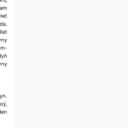
wam
let
da,
lat
yny
im-
dyň
yny
yn.
oý,
den