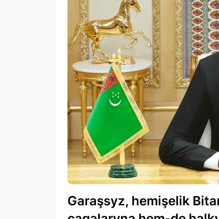
Garaşsyz, hemişelik Bit
çagalaryna hem-de halk