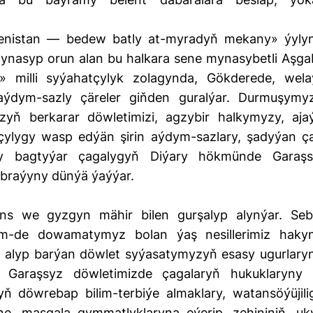
menistan — bedew batly at-myradyň mekany» ýyly
nasyp orun alan bu halkara sene mynasybetli Aşga
 milli syýahatçylyk zolagynda, Gökderede, wela
 aýdym-sazly çäreler giňden guralýar. Durmuşymy
zyň berkarar döwletimizi, agzybir halkymyzy, aja
ylygy wasp edýän şirin aýdym-sazlary, şadyýan ç
agy bagtyýar çagalygyň Diýary hökmünde Garaşs
abraýyny dünýä ýaýýar.
ns we gyzgyn mähir bilen gurşalyp alynýar. Seb
em-de dowamatymyz bolan ýaş nesillerimiz haky
 alyp barýan döwlet syýasatymyzyň esasy ugurlary
, Garaşsyz döwletimizde çagalaryň hukuklaryny
yň döwrebap bilim-terbiýe almaklary, watansöýüjilig
ine, maşgala gymmatlyklaryna eýerip, zehininiň, uk