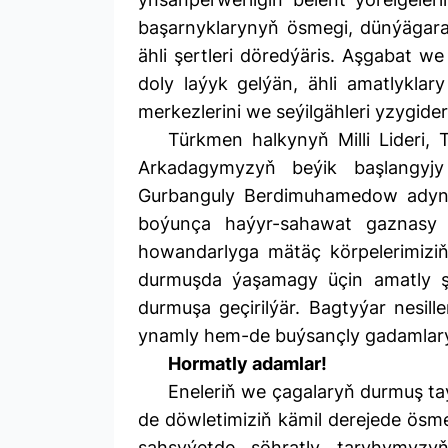
başarnyklarynyň ösmegi, dünýägar
ähli şertleri döredýäris. Aşgabat we
doly laýyk gelýän, ähli amatlyklar
merkezlerini we seýilgähleri yzygider
Türkmen halkynyň Milli Lideri
Arkadagymyzyň beýik başlangyjy
Gurbanguly Berdimuhamedow adyn
boýunça haýyr-sahawat gaznasy 
howandarlyga mätäç körpelerimizi
durmuşda ýaşamagy üçin amatly şe
durmuşa geçirilýär. Bagtyýar nesill
ynamly hem-de buýsançly gadamlar
Hormatly adamlar!
Eneleriň we çagalaryň durmuş t
de döwletimiziň kämil derejede ösme
şahsyýetde şöhratly taryhymyzyň