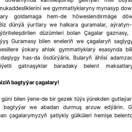
 mukaddesliklerini we gymmatlyklaryny mynasyp do
alary goldamaga hem-de höweslendirmäge döw
Biz dünýä ýurtlary we halkara guramalar, aýratyn-
ýöriteleşdirilen düzümleri bolan Çagalar gaznasy, I
ýyş Guramasy bilen eneleriň we çagalaryň saglyg
illere ýokary ahlak gymmatlyklary esasynda bil
daşlygy has-da ösdürýäris. Bularyň ählisi adamza
ýetli gatnaşyklar baradaky belent maksatlar
iziň bagtyýar çagalary!
 güni bilen ýene-de bir gezek tüýs ýürekden gutlaýar
r, bagtyýar we abadan durmuş arzuw edýärin. G
an çagalarymyzyň şatlykly gülküleri hemişe belent