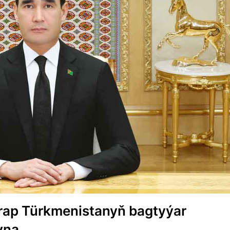
arap Türkmenistanyň bagtyýar
yna