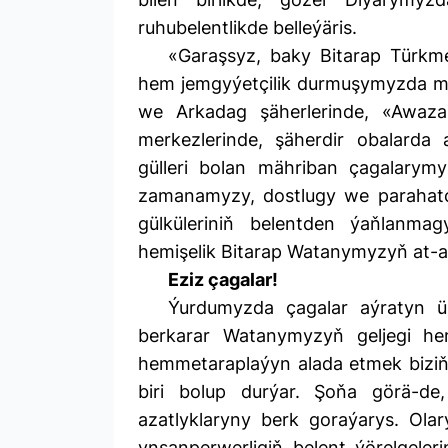
ruhubelentlikde belleýäris.
«Garaşsyz, baky Bitarap Türk
hem jemgyýetçilik durmuşymyzda my
we Arkadag şäherlerinde, «Awaza»
merkezlerinde, şäherdir obalarda
gülleri bolan mähriban çagalarymy
zamanamyzy, dostlugy we parahatç
gülküleriniň belentden ýaňlanm
hemişelik Bitarap Watanymyzyň at-
Eziz çagalar!
Ýurdumyzda çagalar aýratyn ü
berkarar Watanymyzyň geljegi h
hemmetaraplaýyn alada etmek biziň
biri bolup durýar. Şoňa görä-de
azatlyklaryny berk goraýarys. Olar
ynsanperwerligiň belent ýörelgeler