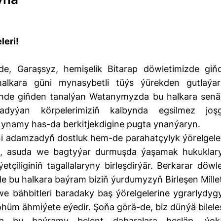
leri!
likde, Garaşsyz, hemişelik Bitarap döwletimizde giň
alkara güni mynasybetli tüýs ýürekden gutlaýar
de giňden tanalýan Watanymyzda bu halkara senä
şadyýan körpelerimiziň kalbynda egsilmez joş
 ynamy has-da berkitjekdigine pugta ynanýaryn.
i adamzadyň dostluk hem-de parahatçylyk ýörelgeler
at, asuda we bagtyýar durmuşda ýaşamak hukuklar
iliginiň tagallalaryny birleşdirýär. Berkarar döwle
bu halkara baýram biziň ýurdumyzyň Birleşen Millet
 bähbitleri baradaky baş ýörelgelerine ygrarlydyg
m ähmiýete eýedir. Şoňa görä-de, biz dünýä bileleş
zda bu baýramy belent dabaralara besläp, ýok