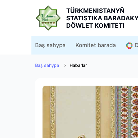
TÜRKMENISTANYŇ
STATISTIKA BARADAK
DÖWLET KOMITETI
D
Baş sahypa
Komitet barada
Baş sahypa
Habarlar