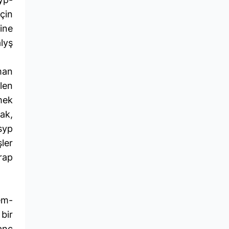
çin
ine
lyş
man
len
mek
ak,
syp
ler
rap
em-
bir
anç