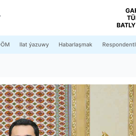
GA
Y
TÜ
BATL
ÖM
Ilat ýazuwy
Habarlaşmak
Respondentl