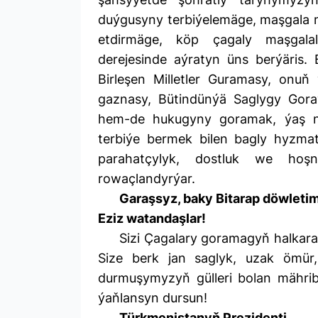
duýgusyny terbiýelemäge, maşgala
etdirmäge, köp çagaly maşgal
derejesinde aýratyn üns berýäris. 
Birleşen Milletler Guramasy, onuň 
gaznasy, Bütindünýä Saglygy Gora
hem-de hukugyny goramak, ýaş nes
terbiýe bermek bilen bagly hyzmat
parahatçylyk, dostluk we hoşni
rowaçlandyrýar.
Garaşsyz, baky Bitarap döwletim
Eziz watandaşlar!
Sizi Çagalary goramagyň halkara
Size berk jan saglyk, uzak ömü
durmuşymyzyň gülleri bolan mährib
ýaňlansyn dursun!
Türkmenistanyň Prezidenti