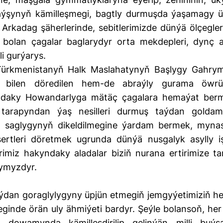
aýşynyň kämilleşmegi, bagtly durmuşda ýaşamagy ü
 Arkadag şäherlerinde, sebitlerimizde dünýä ölçegler
y bolan çagalar baglarydyr orta mekdepleri, dynç a
li gurýarys.
, Türkmenistanyň Halk Maslahatynyň Başlygy Gahry
 bilen döredilen hem-de abraýly gurama öwrü
daky Howandarlyga mätäç çagalara hemaýat ber
tarapyndan ýaş nesilleri durmuş taýdan goldam
ň saglygynyň dikeldilmegine ýardam bermek, myna
rtleri döretmek ugrunda dünýä nusgalyk asylly iş
erimiz hakyndaky aladalar biziň nurana ertirimize ta
ymyzdyr.
aýdan goraglylygyny üpjün etmegiň jemgyýetimiziň h
ginde örän uly ähmiýeti bardyr. Şeýle bolansoň, her 
 dowamynda kämilleşdirilip gelinýän milli buýs