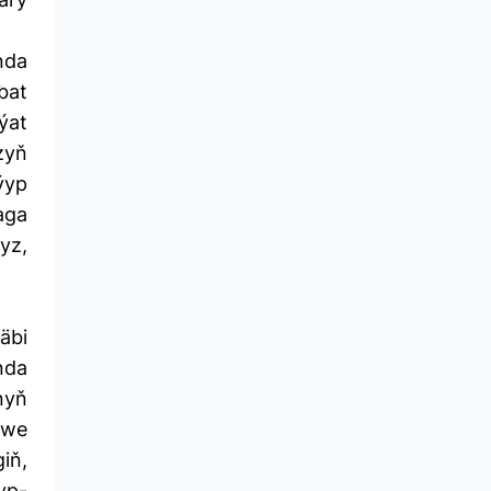
nda
bat
ýat
zyň
ýyp
aga
yz,
äbi
nda
nyň
 we
iň,
yp-