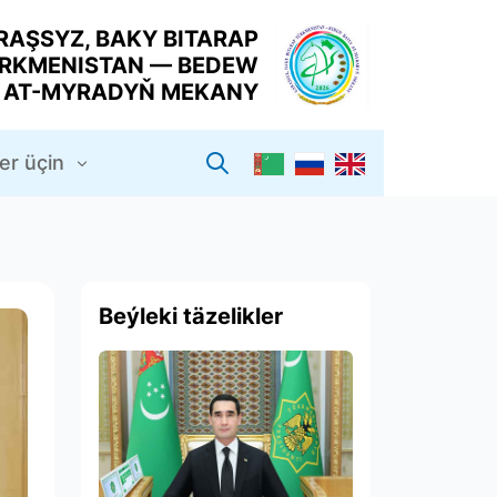
RAŞSYZ, BAKY BITARAP
RKMENISTAN — BEDEW
Y AT-MYRADYŇ MEKANY
er üçin
Beýleki täzelikler