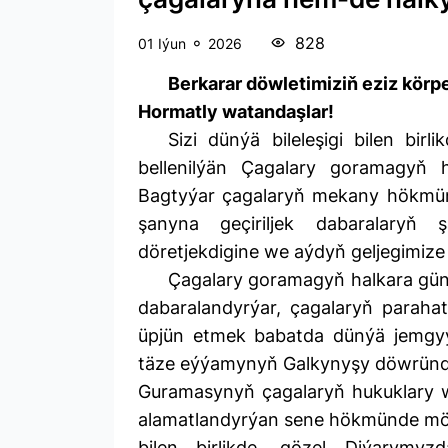
828
01 Iýun
2026
Berkarar döwletimiziň eziz körpe
Hormatly watandaşlar!
Sizi dünýä bileleşigi bilen bir
bellenilýän Çagalary goramagyň h
Bagtyýar çagalaryň mekany hökmün
şanyna geçiriljek dabaralaryň 
döretjekdigine we aýdyň geljegimize
Çagalary goramagyň halkara gün
dabaralandyrýar, çagalaryň parah
üpjün etmek babatda dünýä jemgyýetç
täze eýýamynyň Galkynyşy döwründe 
Guramasynyň çagalaryň hukuklary we
alamatlandyrýan sene hökmünde möhü
bilen birlikde, gözel Diýarymy