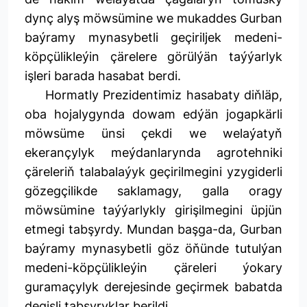
dynç alyş möwsümine we mukaddes Gurban
baýramy mynasybetli geçiriljek medeni-
köpçülikleýin çärelere görülýän taýýarlyk
işleri barada hasabat berdi.
Hormatly Prezidentimiz hasabaty diňläp,
oba hojalygynda dowam edýän jogapkärli
möwsüme ünsi çekdi we welaýatyň
ekerançylyk meýdanlarynda agrotehniki
çäreleriň talabalaýyk geçirilmegini yzygiderli
gözegçilikde saklamagy, galla oragy
möwsümine taýýarlykly girişilmegini üpjün
etmegi tabşyrdy. Mundan başga-da, Gurban
baýramy mynasybetli göz öňünde tutulýan
medeni-köpçülikleýin çäreleri ýokary
guramaçylyk derejesinde geçirmek babatda
degişli tabşyryklar berildi.