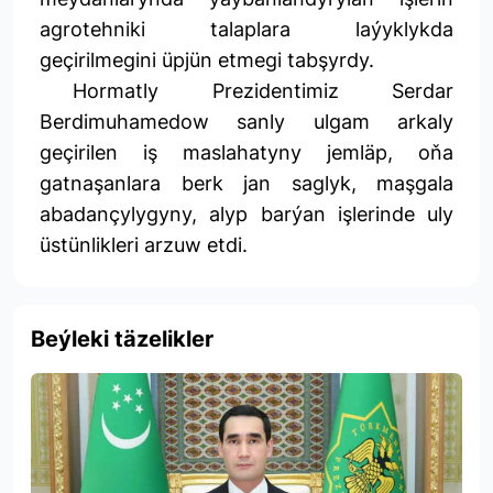
agrotehniki talaplara laýyklykda
geçirilmegini üpjün etmegi tabşyrdy.
Hormatly Prezidentimiz Serdar
Berdimuhamedow sanly ulgam arkaly
geçirilen iş maslahatyny jemläp, oňa
gatnaşanlara berk jan saglyk, maşgala
abadançylygyny, alyp barýan işlerinde uly
üstünlikleri arzuw etdi.
Beýleki täzelikler