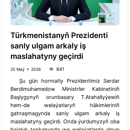
Türkmenistanyň Prezidenti
sanly ulgam arkaly iş
maslahatyny geçirdi
841
25 Maý
2026
Şu gün hormatly Prezidentimiz Serdar
Berdimuhamedow Ministrler Kabinetiniň
Başlygynyň orunbasary T.Atahallyýewiň
hem-de welaýatlaryň häkimleriniň
gatnaşmagynda sanly ulgam arkaly iş
maslahatyny geçirdi. Onda ýurdumyzyň oba
hojalyk toplumynda we welaýatlarda alnyp