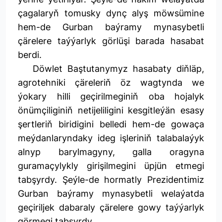
çagalaryň tomusky dynç alyş möwsümine
hem-de Gurban baýramy mynasybetli
çärelere taýýarlyk görlüşi barada hasabat
berdi.
Döwlet Baştutanymyz hasabaty diňläp,
agrotehniki çäreleriň öz wagtynda we
ýokary hilli geçirilmeginiň oba hojalyk
önümçiliginiň netijeliligini kesgitleýän esasy
şertleriň biridigini belledi hem-de gowaça
meýdanlaryndaky ideg işleriniň talabalaýyk
alnyp barylmagyny, galla oragyna
guramaçylykly girişilmegini üpjün etmegi
tabşyrdy. Şeýle-de hormatly Prezidentimiz
Gurban baýramy mynasybetli welaýatda
geçiriljek dabaraly çärelere gowy taýýarlyk
görmegi tabşyrdy.