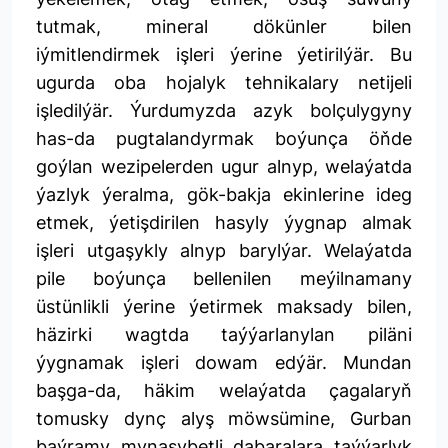
tutmak, mineral dökünler bilen
iýmitlendirmek işleri ýerine ýetirilýär. Bu
ugurda oba hojalyk tehnikalary netijeli
işledilýär. Ýurdumyzda azyk bolçulygyny
has-da pugtalandyrmak boýunça öňde
goýlan wezipelerden ugur alnyp, welaýatda
ýazlyk ýeralma, gök-bakja ekinlerine ideg
etmek, ýetişdirilen hasyly ýygnap almak
işleri utgaşykly alnyp barylýar. Welaýatda
pile boýunça bellenilen meýilnamany
üstünlikli ýerine ýetirmek maksady bilen,
häzirki wagtda taýýarlanylan piläni
ýygnamak işleri dowam edýär. Mundan
başga-da, häkim welaýatda çagalaryň
tomusky dynç alyş möwsümine, Gurban
baýramy mynasybetli dabaralara taýýarlyk