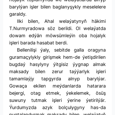
barylýan işler bilen baglanyşykly meselelere
garaldy.
Ilki bilen, Ahal welaýatynyň häkimi
T.Nurmyradowa söz berildi. Ol welaýatda
dowam edýän möwsümleýin oba hojalyk
işleri barada hasabat berdi.
Bellenilişi ýaly, sebitde galla oragyna
guramaçylykly girişmek hem-de ýetişdirilen
bugdaý hasylyny ýitgisiz ýygnap almak
maksady bilen zerur taýýarlyk işleri
tamamlaýjy tapgyrda alnyp barylýar.
Gowaça ekilen meýdanlarda hatarara
bejergi, otag etmek, ýekelemek, ösüş
suwuny tutmak işleri ýerine ýetirilýär.
Ýurdumyzda azyk bolçulygyny has-da
pugtalandyrmak maksady bilen, welaýatyň