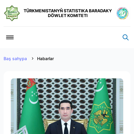
TÜRKMENISTANYŇ STATISTIKA BARADAKY
DÖWLET KOMITETI
Baş sahypa
Habarlar