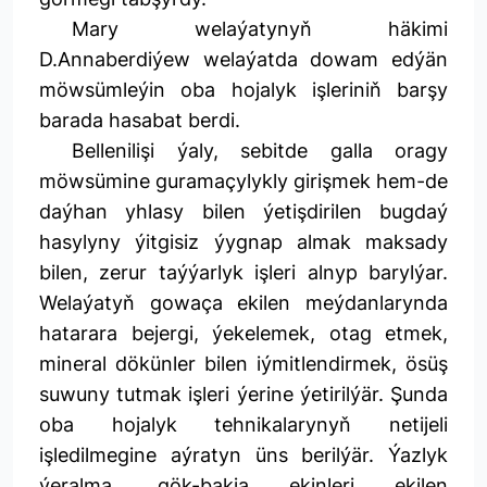
Mary welaýatynyň häkimi
D.Annaberdiýew welaýatda dowam edýän
möwsümleýin oba hojalyk işleriniň barşy
barada hasabat berdi.
Bellenilişi ýaly, sebitde galla oragy
möwsümine guramaçylykly girişmek hem-de
daýhan yhlasy bilen ýetişdirilen bugdaý
hasylyny ýitgisiz ýygnap almak maksady
bilen, zerur taýýarlyk işleri alnyp barylýar.
Welaýatyň gowaça ekilen meýdanlarynda
hatarara bejergi, ýekelemek, otag etmek,
mineral dökünler bilen iýmitlendirmek, ösüş
suwuny tutmak işleri ýerine ýetirilýär. Şunda
oba hojalyk tehnikalarynyň netijeli
işledilmegine aýratyn üns berilýär. Ýazlyk
ýeralma, gök-bakja ekinleri ekilen