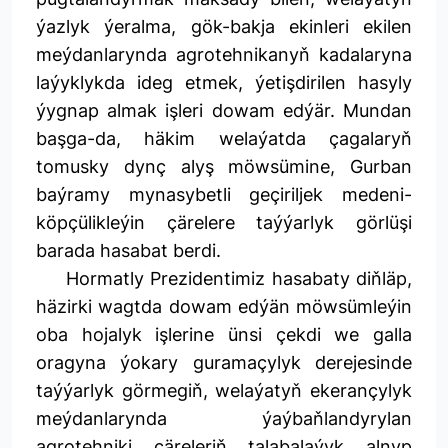
ýazlyk ýeralma, gök-bakja ekinleri ekilen
meýdanlarynda agrotehnikanyň kadalaryna
laýyklykda ideg etmek, ýetişdirilen hasyly
ýygnap almak işleri dowam edýär. Mundan
başga-da, häkim welaýatda çagalaryň
tomusky dynç alyş möwsümine, Gurban
baýramy mynasybetli geçiriljek medeni-
köpçülikleýin çärelere taýýarlyk görlüşi
barada hasabat berdi.
Hormatly Prezidentimiz hasabaty diňläp,
häzirki wagtda dowam edýän möwsümleýin
oba hojalyk işlerine ünsi çekdi we galla
oragyna ýokary guramaçylyk derejesinde
taýýarlyk görmegiň, welaýatyň ekerançylyk
meýdanlarynda ýaýbaňlandyrylan
agrotehniki çäreleriň talabalaýyk alnyp