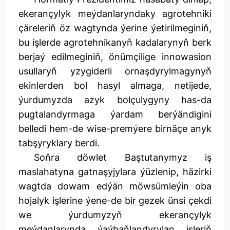
ekerançylyk meýdanlaryndaky agrotehniki
çäreleriň öz wagtynda ýerine ýetirilmeginiň,
bu işlerde agrotehnikanyň kadalarynyň berk
berjaý edilmeginiň, önümçilige innowasion
usullaryň yzygiderli ornaşdyrylmagynyň
ekinlerden bol hasyl almaga, netijede,
ýurdumyzda azyk bolçulygyny has-da
pugtalandyrmaga ýardam berýändigini
belledi hem-de wise-premýere birnäçe anyk
tabşyryklary berdi.
Soňra döwlet Baştutanymyz iş
maslahatyna gatnaşyjylara ýüzlenip, häzirki
wagtda dowam edýän möwsümleýin oba
hojalyk işlerine ýene-de bir gezek ünsi çekdi
we ýurdumyzyň ekerançylyk
meýdanlarynda ýaýbaňlandyrylan işleriň