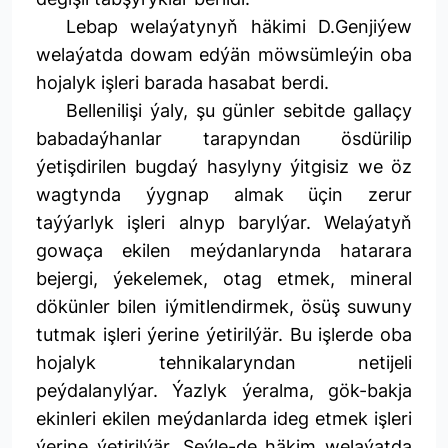
Lebap welaýatynyň häkimi D.Genjiýew
welaýatda dowam edýän möwsümleýin oba
hojalyk işleri barada hasabat berdi.
Bellenilişi ýaly, şu günler sebitde gallaçy
babadaýhanlar tarapyndan ösdürilip
ýetişdirilen bugdaý hasylyny ýitgisiz we öz
wagtynda ýygnap almak üçin zerur
taýýarlyk işleri alnyp barylýar. Welaýatyň
gowaça ekilen meýdanlarynda hatarara
bejergi, ýekelemek, otag etmek, mineral
dökünler bilen iýmitlendirmek, ösüş suwuny
tutmak işleri ýerine ýetirilýär. Bu işlerde oba
hojalyk tehnikalaryndan netijeli
peýdalanylýar. Ýazlyk ýeralma, gök-bakja
ekinleri ekilen meýdanlarda ideg etmek işleri
ýerine ýetirilýär. Şeýle-de häkim welaýatda