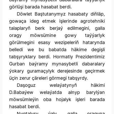
görlüşi barada hasabat berdi.
Döwlet Baştutanymyz hasabaty diňläp,
gowaça ideg etmek işlerinde agrotehniki
talaplaryň berk berjaý edilmegini, galla
oragy möwsümine gowy taýýarlyk
görülmegini esasy wezipeleriň hatarynda
belledi we bu babatda häkime degişli
tabşyryklary berdi. Hormatly Prezidentimiz
Gurban baýramy mynasybetli dabaralary
ýokary guramaçylyk derejesinde geçirmek
üçin zerur çäreleri görmegi tabşyrdy.
Daşoguz welaýatynyň häkimi
D.Babaýew welaýatda alnyp barylýan
möwsümleýin oba hojalyk işleri barada
hasabat berdi.
Nygtalyşy ýaly, galla oragyna