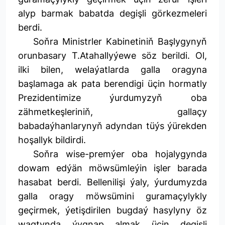
alyp barmak babatda degişli görkezmeleri
berdi.
Soňra Ministrler Kabinetiniň Başlygynyň
orunbasary T.Atahallyýewe söz berildi. Ol,
ilki bilen, welaýatlarda galla oragyna
başlamaga ak pata berendigi üçin hormatly
Prezidentimize ýurdumyzyň oba
zähmetkeşleriniň, gallaçy
babadaýhanlarynyň adyndan tüýs ýürekden
hoşallyk bildirdi.
Soňra wise-premýer oba hojalygynda
dowam edýän möwsümleýin işler barada
hasabat berdi. Bellenilişi ýaly, ýurdumyzda
galla oragy möwsümini guramaçylykly
geçirmek, ýetişdirilen bugdaý hasylyny öz
wagtynda ýygnap almak üçin degişli