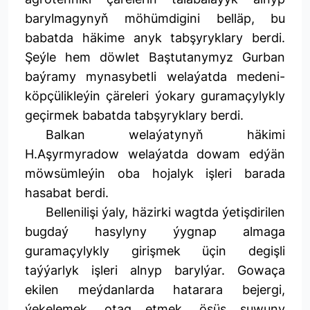
barylmagynyň möhümdigini belläp, bu
babatda häkime anyk tabşyryklary berdi.
Şeýle hem döwlet Baştutanymyz Gurban
baýramy mynasybetli welaýatda medeni-
köpçülikleýin çäreleri ýokary guramaçylykly
geçirmek babatda tabşyryklary berdi.
Balkan welaýatynyň häkimi
H.Aşyrmyradow welaýatda dowam edýän
möwsümleýin oba hojalyk işleri barada
hasabat berdi.
Bellenilişi ýaly, häzirki wagtda ýetişdirilen
bugdaý hasylyny ýygnap almaga
guramaçylykly girişmek üçin degişli
taýýarlyk işleri alnyp barylýar. Gowaça
ekilen meýdanlarda hatarara bejergi,
ýekelemek, otag etmek, ösüş suwuny