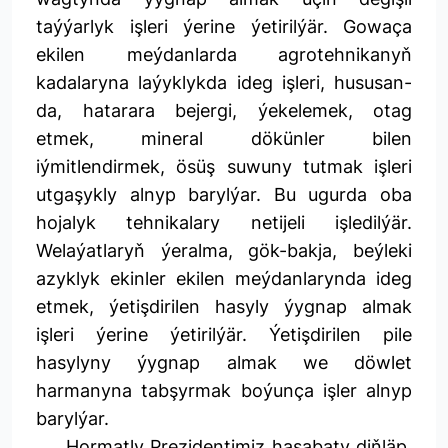
taýýarlyk işleri ýerine ýetirilýär. Gowaça
ekilen meýdanlarda agrotehnikanyň
kadalaryna laýyklykda ideg işleri, hususan-
da, hatarara bejergi, ýekelemek, otag
etmek, mineral dökünler bilen
iýmitlendirmek, ösüş suwuny tutmak işleri
utgaşykly alnyp barylýar. Bu ugurda oba
hojalyk tehnikalary netijeli işledilýär.
Welaýatlaryň ýeralma, gök-bakja, beýleki
azyklyk ekinler ekilen meýdanlarynda ideg
etmek, ýetişdirilen hasyly ýygnap almak
işleri ýerine ýetirilýär. Ýetişdirilen pile
hasylyny ýygnap almak we döwlet
harmanyna tabşyrmak boýunça işler alnyp
barylýar.
Hormatly Prezidentimiz hasabaty diňläp,