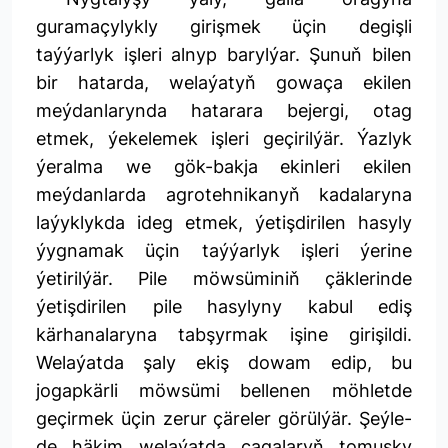
guramaçylykly girişmek üçin degişli
taýýarlyk işleri alnyp barylýar. Şunuň bilen
bir hatarda, welaýatyň gowaça ekilen
meýdanlarynda hatarara bejergi, otag
etmek, ýekelemek işleri geçirilýär. Ýazlyk
ýeralma we gök-bakja ekinleri ekilen
meýdanlarda agrotehnikanyň kadalaryna
laýyklykda ideg etmek, ýetişdirilen hasyly
ýygnamak üçin taýýarlyk işleri ýerine
ýetirilýär. Pile möwsüminiň çäklerinde
ýetişdirilen pile hasylyny kabul ediş
kärhanalaryna tabşyrmak işine girişildi.
Welaýatda şaly ekiş dowam edip, bu
jogapkärli möwsümi bellenen möhletde
geçirmek üçin zerur çäreler görülýär. Şeýle-
de häkim welaýatda çagalaryň tomusky