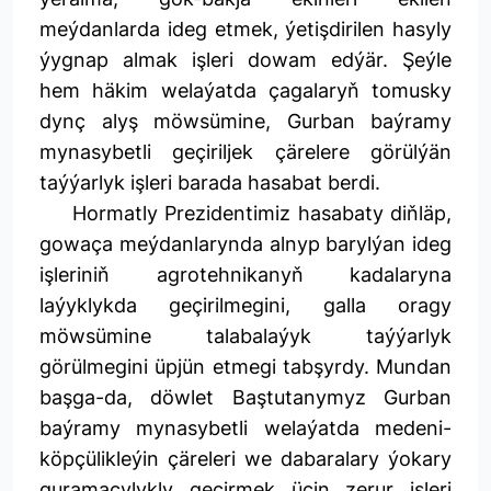
meýdanlarda ideg etmek, ýetişdirilen hasyly
ýygnap almak işleri dowam edýär. Şeýle
hem häkim welaýatda çagalaryň tomusky
dynç alyş möwsümine, Gurban baýramy
mynasybetli geçiriljek çärelere görülýän
taýýarlyk işleri barada hasabat berdi.
Hormatly Prezidentimiz hasabaty diňläp,
gowaça meýdanlarynda alnyp barylýan ideg
işleriniň agrotehnikanyň kadalaryna
laýyklykda geçirilmegini, galla oragy
möwsümine talabalaýyk taýýarlyk
görülmegini üpjün etmegi tabşyrdy. Mundan
başga-da, döwlet Baştutanymyz Gurban
baýramy mynasybetli welaýatda medeni-
köpçülikleýin çäreleri we dabaralary ýokary
guramaçylykly geçirmek üçin zerur işleri